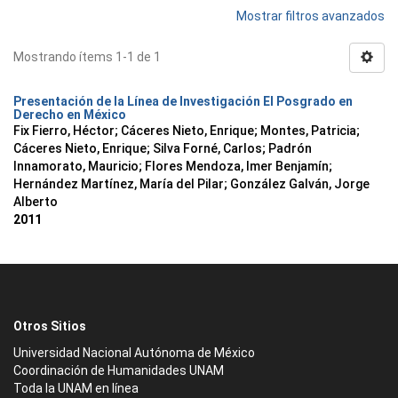
Mostrar filtros avanzados
Mostrando ítems 1-1 de 1
Presentación de la Línea de Investigación El Posgrado en
Derecho en México
Fix Fierro, Héctor
;
Cáceres Nieto, Enrique
;
Montes, Patricia
;
Cáceres Nieto, Enrique
;
Silva Forné, Carlos
;
Padrón
Innamorato, Mauricio
;
Flores Mendoza, Imer Benjamín
;
Hernández Martínez, María del Pilar
;
González Galván, Jorge
Alberto
2011
Otros Sitios
Universidad Nacional Autónoma de México
Coordinación de Humanidades UNAM
Toda la UNAM en línea