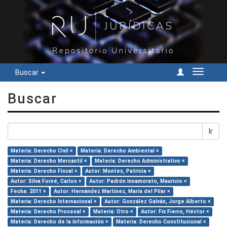
Buscar
Cambiar
navegac
Buscar
Ir
Materia: Derecho Civil ×
Materia: Derecho Ambiental ×
Materia: Derecho Mercantil ×
Materia: Derecho Administrativo ×
Materia: Derecho Fiscal ×
Autor: Montes, Patricia ×
Autor: Silva Forné, Carlos ×
Autor: Padrón Innamorato, Mauricio ×
Fecha: 2011 ×
Autor: Hernández Martínez, María del Pilar ×
Materia: Derecho Internacional ×
Autor: González Galván, Jorge Alberto ×
Materia: Derecho Procesal ×
Materia: Otro ×
Autor: Fix Fierro, Héctor ×
Materia: Derecho de la Información ×
Materia: Derecho Constitucional ×