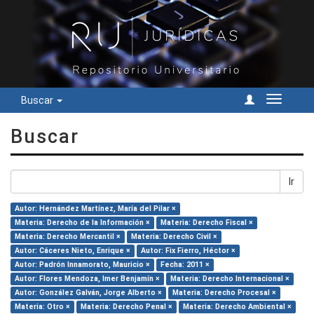
Buscar
Cambiar
navegac
Buscar
Ir
Autor: Hernández Martínez, María del Pilar ×
Materia: Derecho de la Información ×
Materia: Derecho Fiscal ×
Materia: Derecho Mercantil ×
Materia: Derecho Civil ×
Autor: Cáceres Nieto, Enrique ×
Autor: Fix Fierro, Héctor ×
Autor: Padrón Innamorato, Mauricio ×
Fecha: 2011 ×
Autor: Flores Mendoza, Imer Benjamín ×
Materia: Derecho Internacional ×
Autor: González Galván, Jorge Alberto ×
Materia: Derecho Procesal ×
Materia: Otro ×
Materia: Derecho Penal ×
Materia: Derecho Ambiental ×