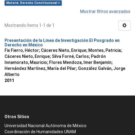
Materia: Derecho Constitucional ×
Mostrar filtros avanzados
Mostrando ítems 1-1 de 1
Presentación de la Línea de Investigación El Posgrado en
Derecho en México
Fix Fierro, Héctor
;
Cáceres Nieto, Enrique
;
Montes, Patricia
;
Cáceres Nieto, Enrique
;
Silva Forné, Carlos
;
Padrón
Innamorato, Mauricio
;
Flores Mendoza, Imer Benjamín
;
Hernández Martínez, María del Pilar
;
González Galván, Jorge
Alberto
2011
Otros Sitios
Universidad Nacional Autónoma de México
Coordinación de Humanidades UNAM