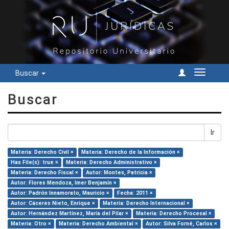
Buscar
Cambiar
navegac
Buscar
Ir
Materia: Derecho Civil ×
Materia: Derecho de la Información ×
Has File(s): true ×
Materia: Derecho Administrativo ×
Materia: Derecho Fiscal ×
Autor: Montes, Patricia ×
Autor: Flores Mendoza, Imer Benjamín ×
Autor: Padrón Innamorato, Mauricio ×
Fecha: 2011 ×
Autor: Cáceres Nieto, Enrique ×
Materia: Derecho Internacional ×
Autor: Hernández Martínez, María del Pilar ×
Materia: Derecho Procesal ×
Materia: Otro ×
Materia: Derecho Ambiental ×
Autor: Silva Forné, Carlos ×