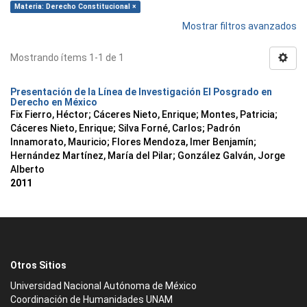
Materia: Derecho Constitucional ×
Mostrar filtros avanzados
Mostrando ítems 1-1 de 1
Presentación de la Línea de Investigación El Posgrado en
Derecho en México
Fix Fierro, Héctor
;
Cáceres Nieto, Enrique
;
Montes, Patricia
;
Cáceres Nieto, Enrique
;
Silva Forné, Carlos
;
Padrón
Innamorato, Mauricio
;
Flores Mendoza, Imer Benjamín
;
Hernández Martínez, María del Pilar
;
González Galván, Jorge
Alberto
2011
Otros Sitios
Universidad Nacional Autónoma de México
Coordinación de Humanidades UNAM