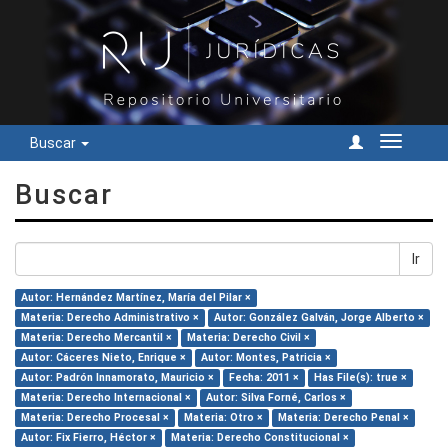
Buscar
Cambiar
navegac
Buscar
Ir
Autor: Hernández Martínez, María del Pilar ×
Materia: Derecho Administrativo ×
Autor: González Galván, Jorge Alberto ×
Materia: Derecho Mercantil ×
Materia: Derecho Civil ×
Autor: Cáceres Nieto, Enrique ×
Autor: Montes, Patricia ×
Autor: Padrón Innamorato, Mauricio ×
Fecha: 2011 ×
Has File(s): true ×
Materia: Derecho Internacional ×
Autor: Silva Forné, Carlos ×
Materia: Derecho Procesal ×
Materia: Otro ×
Materia: Derecho Penal ×
Autor: Fix Fierro, Héctor ×
Materia: Derecho Constitucional ×