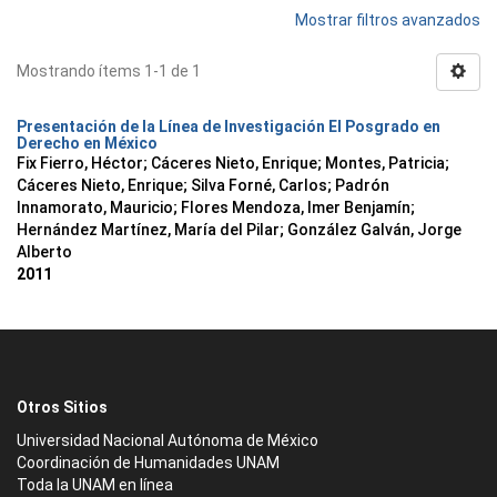
Mostrar filtros avanzados
Mostrando ítems 1-1 de 1
Presentación de la Línea de Investigación El Posgrado en
Derecho en México
Fix Fierro, Héctor
;
Cáceres Nieto, Enrique
;
Montes, Patricia
;
Cáceres Nieto, Enrique
;
Silva Forné, Carlos
;
Padrón
Innamorato, Mauricio
;
Flores Mendoza, Imer Benjamín
;
Hernández Martínez, María del Pilar
;
González Galván, Jorge
Alberto
2011
Otros Sitios
Universidad Nacional Autónoma de México
Coordinación de Humanidades UNAM
Toda la UNAM en línea