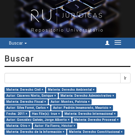
Buscar
Cambiar
navegac
Buscar
Ir
Materia: Derecho Civil ×
Materia: Derecho Ambiental ×
Autor: Cáceres Nieto, Enrique ×
Materia: Derecho Administrativo ×
Materia: Derecho Fiscal ×
Autor: Montes, Patricia ×
Autor: Silva Forné, Carlos ×
Autor: Padrón Innamorato, Mauricio ×
Fecha: 2011 ×
Has File(s): true ×
Materia: Derecho Internacional ×
Autor: González Galván, Jorge Alberto ×
Materia: Derecho Procesal ×
Materia: Otro ×
Autor: Fix Fierro, Héctor ×
Materia: Derecho de la Información ×
Materia: Derecho Constitucional ×