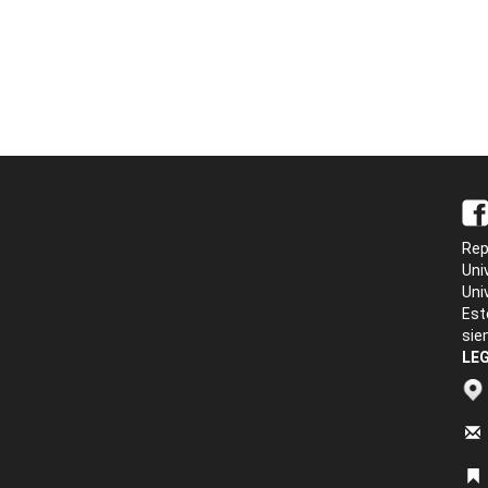
Rep
Uni
Uni
Est
sie
LEG