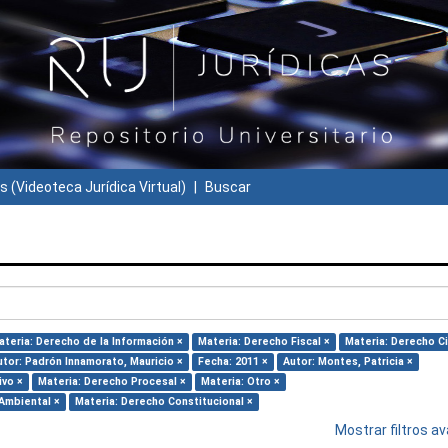
s (Videoteca Jurídica Virtual)
Buscar
ateria: Derecho de la Información ×
Materia: Derecho Fiscal ×
Materia: Derecho Civ
utor: Padrón Innamorato, Mauricio ×
Fecha: 2011 ×
Autor: Montes, Patricia ×
ivo ×
Materia: Derecho Procesal ×
Materia: Otro ×
Ambiental ×
Materia: Derecho Constitucional ×
Mostrar filtros 