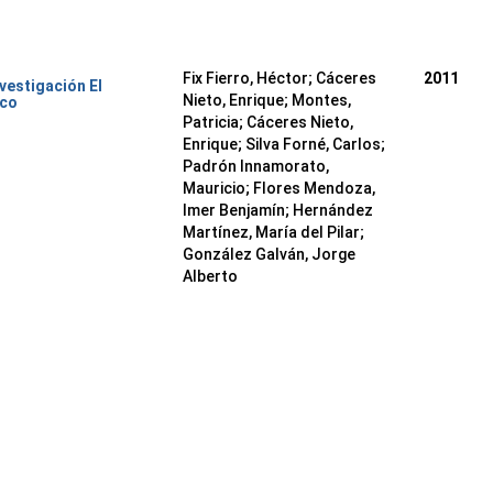
Fix Fierro, Héctor
;
Cáceres
2011
nvestigación El
Nieto, Enrique
;
Montes,
ico
Patricia
;
Cáceres Nieto,
Enrique
;
Silva Forné, Carlos
;
Padrón Innamorato,
Mauricio
;
Flores Mendoza,
Imer Benjamín
;
Hernández
Martínez, María del Pilar
;
González Galván, Jorge
Alberto