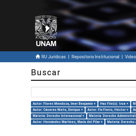
RU Jurídicas
Repositorio Institucional
Video
Buscar
Autor: Flores Mendoza, Imer Benjamín ×
Has File(s): true ×
M
Autor: Cáceres Nieto, Enrique ×
Autor: Fix Fierro, Héctor ×
A
Materia: Derecho Internacional ×
Materia: Derecho Administrat
Autor: Hernández Martínez, María del Pilar ×
Materia: Derecho 