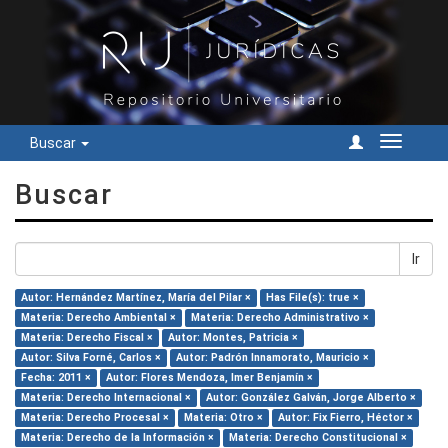
Buscar
Cambiar
navegac
Buscar
Ir
Autor: Hernández Martínez, María del Pilar ×
Has File(s): true ×
Materia: Derecho Ambiental ×
Materia: Derecho Administrativo ×
Materia: Derecho Fiscal ×
Autor: Montes, Patricia ×
Autor: Silva Forné, Carlos ×
Autor: Padrón Innamorato, Mauricio ×
Fecha: 2011 ×
Autor: Flores Mendoza, Imer Benjamín ×
Materia: Derecho Internacional ×
Autor: González Galván, Jorge Alberto ×
Materia: Derecho Procesal ×
Materia: Otro ×
Autor: Fix Fierro, Héctor ×
Materia: Derecho de la Información ×
Materia: Derecho Constitucional ×