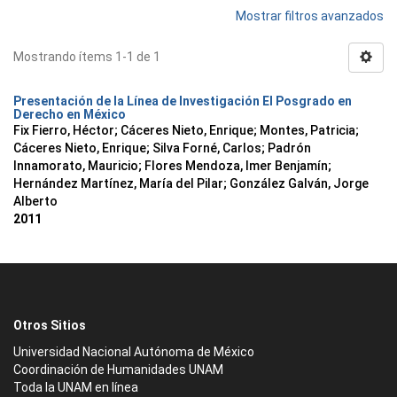
Mostrar filtros avanzados
Mostrando ítems 1-1 de 1
Presentación de la Línea de Investigación El Posgrado en
Derecho en México
Fix Fierro, Héctor
;
Cáceres Nieto, Enrique
;
Montes, Patricia
;
Cáceres Nieto, Enrique
;
Silva Forné, Carlos
;
Padrón
Innamorato, Mauricio
;
Flores Mendoza, Imer Benjamín
;
Hernández Martínez, María del Pilar
;
González Galván, Jorge
Alberto
2011
Otros Sitios
Universidad Nacional Autónoma de México
Coordinación de Humanidades UNAM
Toda la UNAM en línea