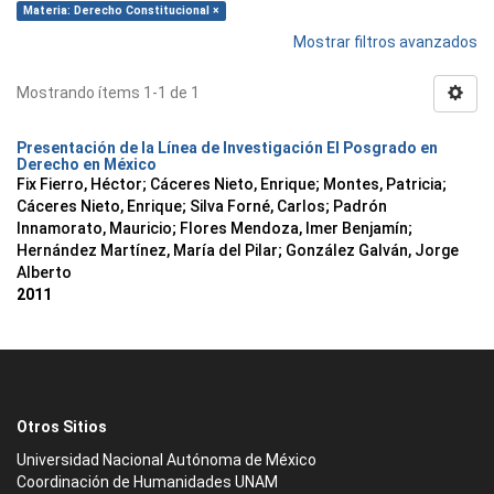
Materia: Derecho Constitucional ×
Mostrar filtros avanzados
Mostrando ítems 1-1 de 1
Presentación de la Línea de Investigación El Posgrado en
Derecho en México
Fix Fierro, Héctor
;
Cáceres Nieto, Enrique
;
Montes, Patricia
;
Cáceres Nieto, Enrique
;
Silva Forné, Carlos
;
Padrón
Innamorato, Mauricio
;
Flores Mendoza, Imer Benjamín
;
Hernández Martínez, María del Pilar
;
González Galván, Jorge
Alberto
2011
Otros Sitios
Universidad Nacional Autónoma de México
Coordinación de Humanidades UNAM