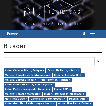
Buscar
Cambiar
navegac
Buscar
Ir
Autor: Cáceres Nieto, Enrique ×
Autor: Fix Fierro, Héctor ×
Materia: Derecho de la Información ×
Materia: Derecho Civil ×
Materia: Derecho Fiscal ×
Autor: Montes, Patricia ×
Autor: Flores Mendoza, Imer Benjamín ×
Autor: Padrón Innamorato, Mauricio ×
Fecha: 2011 ×
Materia: Derecho Mercantil ×
Materia: Derecho Internacional ×
Has File(s): true ×
Materia: Derecho Procesal ×
Materia: Otro ×
Autor: González Galván, Jorge Alberto ×
Autor: Silva Forné, Carlos ×