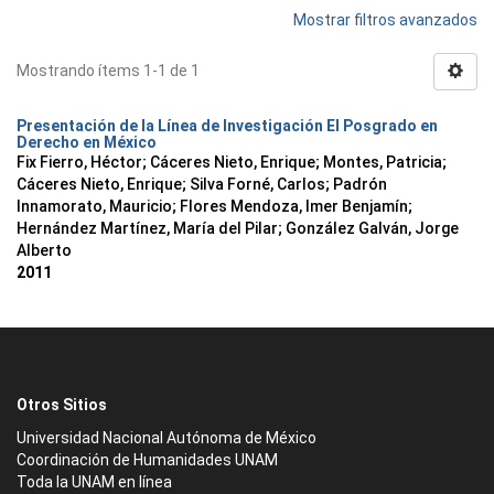
Mostrar filtros avanzados
Mostrando ítems 1-1 de 1
Presentación de la Línea de Investigación El Posgrado en
Derecho en México
Fix Fierro, Héctor
;
Cáceres Nieto, Enrique
;
Montes, Patricia
;
Cáceres Nieto, Enrique
;
Silva Forné, Carlos
;
Padrón
Innamorato, Mauricio
;
Flores Mendoza, Imer Benjamín
;
Hernández Martínez, María del Pilar
;
González Galván, Jorge
Alberto
2011
Otros Sitios
Universidad Nacional Autónoma de México
Coordinación de Humanidades UNAM
Toda la UNAM en línea