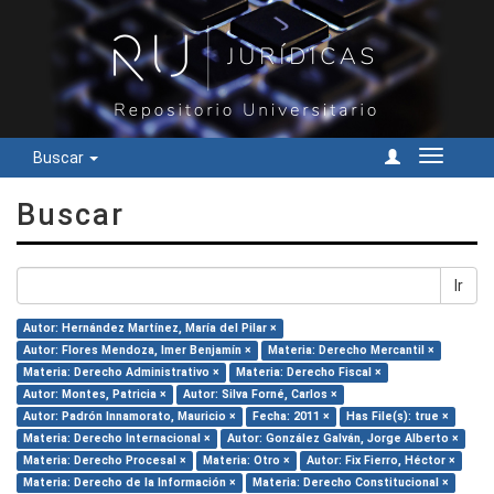
Buscar
Cambiar
navegac
Buscar
Ir
Autor: Hernández Martínez, María del Pilar ×
Autor: Flores Mendoza, Imer Benjamín ×
Materia: Derecho Mercantil ×
Materia: Derecho Administrativo ×
Materia: Derecho Fiscal ×
Autor: Montes, Patricia ×
Autor: Silva Forné, Carlos ×
Autor: Padrón Innamorato, Mauricio ×
Fecha: 2011 ×
Has File(s): true ×
Materia: Derecho Internacional ×
Autor: González Galván, Jorge Alberto ×
Materia: Derecho Procesal ×
Materia: Otro ×
Autor: Fix Fierro, Héctor ×
Materia: Derecho de la Información ×
Materia: Derecho Constitucional ×