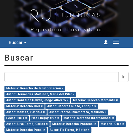
Buscar
Cambiar
navegac
Buscar
Ir
Materia: Derecho de la Información ×
Autor: Hernández Martínez, María del Pilar ×
Autor: González Galván, Jorge Alberto ×
Materia: Derecho Mercantil ×
Materia: Derecho Civil ×
Autor: Cáceres Nieto, Enrique ×
Autor: Montes, Patricia ×
Autor: Padrón Innamorato, Mauricio ×
Fecha: 2011 ×
Has File(s): true ×
Materia: Derecho Internacional ×
Autor: Silva Forné, Carlos ×
Materia: Derecho Procesal ×
Materia: Otro ×
Materia: Derecho Penal ×
Autor: Fix Fierro, Héctor ×