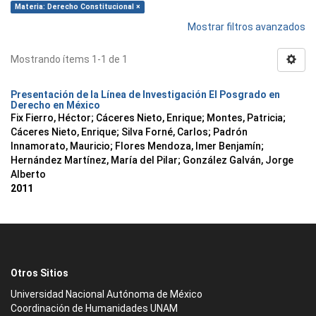
Materia: Derecho Constitucional ×
Mostrar filtros avanzados
Mostrando ítems 1-1 de 1
Presentación de la Línea de Investigación El Posgrado en
Derecho en México
Fix Fierro, Héctor
;
Cáceres Nieto, Enrique
;
Montes, Patricia
;
Cáceres Nieto, Enrique
;
Silva Forné, Carlos
;
Padrón
Innamorato, Mauricio
;
Flores Mendoza, Imer Benjamín
;
Hernández Martínez, María del Pilar
;
González Galván, Jorge
Alberto
2011
Otros Sitios
Universidad Nacional Autónoma de México
Coordinación de Humanidades UNAM