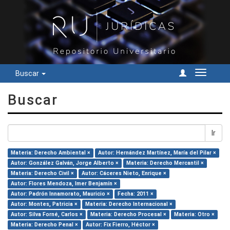
Buscar
Cambiar
navegac
Buscar
Ir
Materia: Derecho Ambiental ×
Autor: Hernández Martínez, María del Pilar ×
Autor: González Galván, Jorge Alberto ×
Materia: Derecho Mercantil ×
Materia: Derecho Civil ×
Autor: Cáceres Nieto, Enrique ×
Autor: Flores Mendoza, Imer Benjamín ×
Autor: Padrón Innamorato, Mauricio ×
Fecha: 2011 ×
Autor: Montes, Patricia ×
Materia: Derecho Internacional ×
Autor: Silva Forné, Carlos ×
Materia: Derecho Procesal ×
Materia: Otro ×
Materia: Derecho Penal ×
Autor: Fix Fierro, Héctor ×