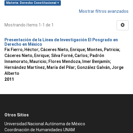
Materia: Derecho Constitucional ×
Mostrar filtros avanzados
Mostrando ítems 1-1 de 1
Presentación de la Línea de Investigación El Posgrado en
Derecho en México
Fix Fierro, Héctor
;
Cáceres Nieto, Enrique
;
Montes, Patricia
;
Cáceres Nieto, Enrique
;
Silva Forné, Carlos
;
Padrón
Innamorato, Mauricio
;
Flores Mendoza, Imer Benjamín
;
Hernández Martínez, María del Pilar
;
González Galván, Jorge
Alberto
2011
Otros Sitios
Universidad Nacional Autónoma de México
Coordinación de Humanidades UNAM