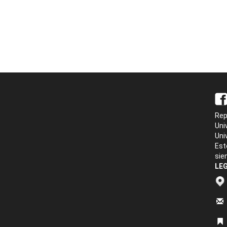
Rep
Uni
Uni
Est
sie
LEG