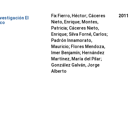
Fix Fierro, Héctor
;
Cáceres
2011
nvestigación El
Nieto, Enrique
;
Montes,
ico
Patricia
;
Cáceres Nieto,
Enrique
;
Silva Forné, Carlos
;
Padrón Innamorato,
Mauricio
;
Flores Mendoza,
Imer Benjamín
;
Hernández
Martínez, María del Pilar
;
González Galván, Jorge
Alberto