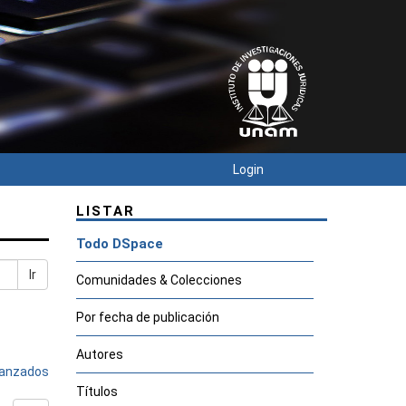
Login
LISTAR
Todo DSpace
Ir
Comunidades & Colecciones
Por fecha de publicación
Autores
avanzados
Títulos