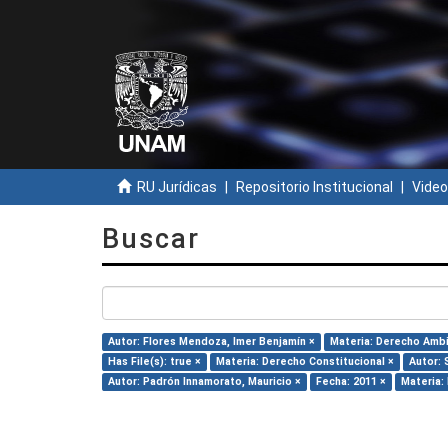
RU Jurídicas
Repositorio Institucional
Video
Buscar
Autor: Flores Mendoza, Imer Benjamín ×
Materia: Derecho Ambi
Has File(s): true ×
Materia: Derecho Constitucional ×
Autor: 
Autor: Padrón Innamorato, Mauricio ×
Fecha: 2011 ×
Materia: