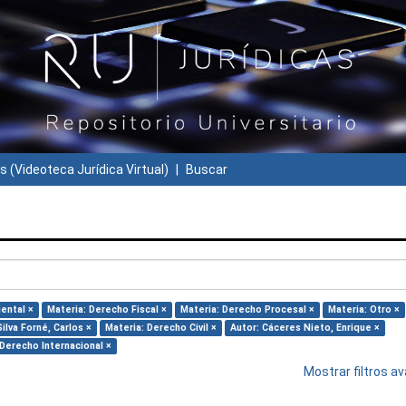
s (Videoteca Jurídica Virtual)
Buscar
ental ×
Materia: Derecho Fiscal ×
Materia: Derecho Procesal ×
Materia: Otro ×
Silva Forné, Carlos ×
Materia: Derecho Civil ×
Autor: Cáceres Nieto, Enrique ×
 Derecho Internacional ×
Mostrar filtros 