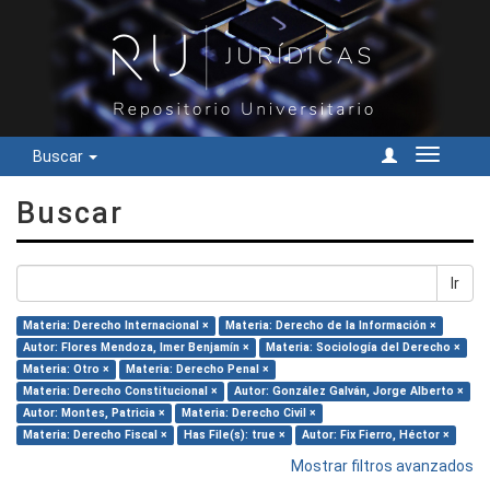
Buscar
Cambiar
navegac
Buscar
Ir
Materia: Derecho Internacional ×
Materia: Derecho de la Información ×
Autor: Flores Mendoza, Imer Benjamín ×
Materia: Sociología del Derecho ×
Materia: Otro ×
Materia: Derecho Penal ×
Materia: Derecho Constitucional ×
Autor: González Galván, Jorge Alberto ×
Autor: Montes, Patricia ×
Materia: Derecho Civil ×
Materia: Derecho Fiscal ×
Has File(s): true ×
Autor: Fix Fierro, Héctor ×
Mostrar filtros avanzados