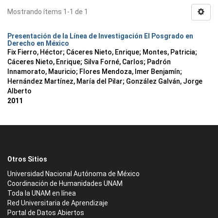
Mostrando ítems 1-1 de 1
Presentación de la Línea de Investigación El Posgrado en
Derecho en México
Fix Fierro, Héctor
;
Cáceres Nieto, Enrique
;
Montes, Patricia
;
Cáceres Nieto, Enrique
;
Silva Forné, Carlos
;
Padrón
Innamorato, Mauricio
;
Flores Mendoza, Imer Benjamín
;
Hernández Martínez, María del Pilar
;
González Galván, Jorge
Alberto
2011
Otros Sitios
Universidad Nacional Autónoma de México
Coordinación de Humanidades UNAM
Toda la UNAM en línea
Red Universitaria de Aprendizaje
Portal de Datos Abiertos