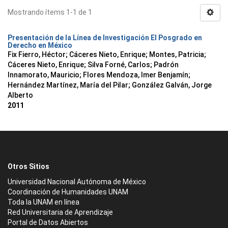
Mostrando ítems 1-1 de 1
Presentación de la Línea de Investigación El Posgrado en
Derecho en México
Fix Fierro, Héctor
;
Cáceres Nieto, Enrique
;
Montes, Patricia
;
Cáceres Nieto, Enrique
;
Silva Forné, Carlos
;
Padrón
Innamorato, Mauricio
;
Flores Mendoza, Imer Benjamín
;
Hernández Martínez, María del Pilar
;
González Galván, Jorge
Alberto
2011
Otros Sitios
Universidad Nacional Autónoma de México
Coordinación de Humanidades UNAM
Toda la UNAM en línea
Red Universitaria de Aprendizaje
Portal de Datos Abiertos