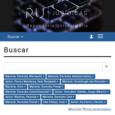
Buscar
Cambiar
navegac
Buscar
Ir
Materia: Derecho Mercantil ×
Materia: Derecho Administrativo ×
Autor: Flores Mendoza, Imer Benjamín ×
Materia: Sociología del Derecho ×
Materia: Otro ×
Materia: Derecho Penal ×
Materia: Derecho Constitucional ×
Autor: González Galván, Jorge Alberto ×
Autor: Montes, Patricia ×
Materia: Derecho Civil ×
Materia: Derecho Fiscal ×
Has File(s): true ×
Autor: Fix Fierro, Héctor ×
Mostrar filtros avanzados