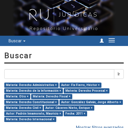
Buscar
Cambiar
navegac
Buscar
Ir
Materia: Derecho Administrativo ×
Autor: Fix Fierro, Héctor ×
Materia: Derecho de la Información ×
Materia: Derecho Procesal ×
Materia: Otro ×
Materia: Derecho Fiscal ×
Materia: Derecho Constitucional ×
Autor: González Galván, Jorge Alberto ×
Materia: Derecho Civil ×
Autor: Cáceres Nieto, Enrique ×
Autor: Padrón Innamorato, Mauricio ×
Fecha: 2011 ×
Materia: Derecho Internacional ×
Mostrar filtros avanzados