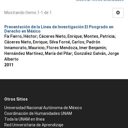
Mostrando ítems 1-1 de 1
Presentación de la Línea de Investigación El Posgrado en
Derecho en México
Fix Fierro, Héctor
;
Cáceres Nieto, Enrique
;
Montes, Patricia
;
Cáceres Nieto, Enrique
;
Silva Forné, Carlos
;
Padrón
Innamorato, Mauricio
;
Flores Mendoza, Imer Benjamín
;
Hernández Martínez, María del Pilar
;
González Galván, Jorge
Alberto
2011
Otros Sitios
Universidad Nacional Autónoma de México
Coordinación de Humanidades UNAM
Toda la UNAM en línea
Red Universitaria de Aprendizaje