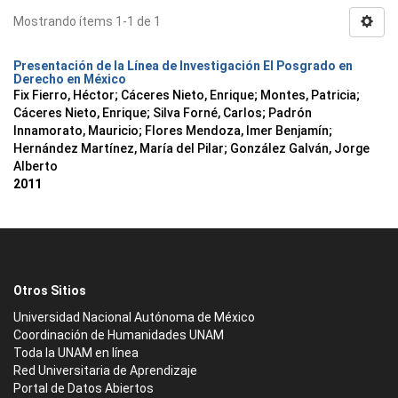
Mostrando ítems 1-1 de 1
Presentación de la Línea de Investigación El Posgrado en
Derecho en México
Fix Fierro, Héctor
;
Cáceres Nieto, Enrique
;
Montes, Patricia
;
Cáceres Nieto, Enrique
;
Silva Forné, Carlos
;
Padrón
Innamorato, Mauricio
;
Flores Mendoza, Imer Benjamín
;
Hernández Martínez, María del Pilar
;
González Galván, Jorge
Alberto
2011
Otros Sitios
Universidad Nacional Autónoma de México
Coordinación de Humanidades UNAM
Toda la UNAM en línea
Red Universitaria de Aprendizaje
Portal de Datos Abiertos