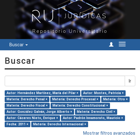
Buscar
Cambiar
navegac
Buscar
Ir
Autor: Hernández Martínez, María del Pilar ×
Autor: Montes, Patricia ×
Materia: Derecho Penal ×
Materia: Derecho Procesal ×
Materia: Otro ×
Materia: Derecho Fiscal ×
Materia: Derecho Constitucional ×
Autor: González Galván, Jorge Alberto ×
Materia: Derecho Civil ×
Autor: Cáceres Nieto, Enrique ×
Autor: Padrón Innamorato, Mauricio ×
Fecha: 2011 ×
Materia: Derecho Internacional ×
Mostrar filtros avanzados