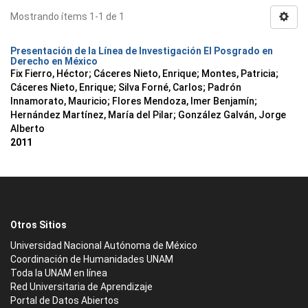
Mostrando ítems 1-1 de 1
Presentación de la Línea de Investigación El Posgrado en
Derecho en México
Fix Fierro, Héctor
;
Cáceres Nieto, Enrique
;
Montes, Patricia
;
Cáceres Nieto, Enrique
;
Silva Forné, Carlos
;
Padrón
Innamorato, Mauricio
;
Flores Mendoza, Imer Benjamín
;
Hernández Martínez, María del Pilar
;
González Galván, Jorge
Alberto
2011
Otros Sitios
Universidad Nacional Autónoma de México
Coordinación de Humanidades UNAM
Toda la UNAM en línea
Red Universitaria de Aprendizaje
Portal de Datos Abiertos