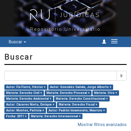
Buscar
Cambiar
navegac
Buscar
Ir
Autor: Fix Fierro, Héctor ×
Autor: González Galván, Jorge Alberto ×
Materia: Derecho Civil ×
Materia: Derecho Procesal ×
Materia: Otro ×
Materia: Derecho Ambiental ×
Materia: Derecho Constitucional ×
Autor: Cáceres Nieto, Enrique ×
Materia: Derecho Fiscal ×
Autor: Montes, Patricia ×
Autor: Padrón Innamorato, Mauricio ×
Fecha: 2011 ×
Materia: Derecho Internacional ×
Mostrar filtros avanzados