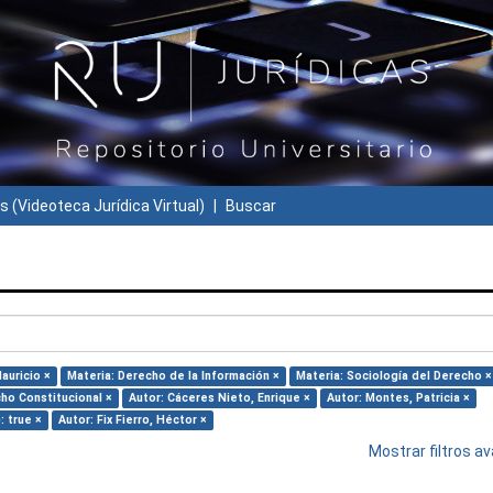
s (Videoteca Jurídica Virtual)
Buscar
auricio ×
Materia: Derecho de la Información ×
Materia: Sociología del Derecho ×
ho Constitucional ×
Autor: Cáceres Nieto, Enrique ×
Autor: Montes, Patricia ×
: true ×
Autor: Fix Fierro, Héctor ×
Mostrar filtros 