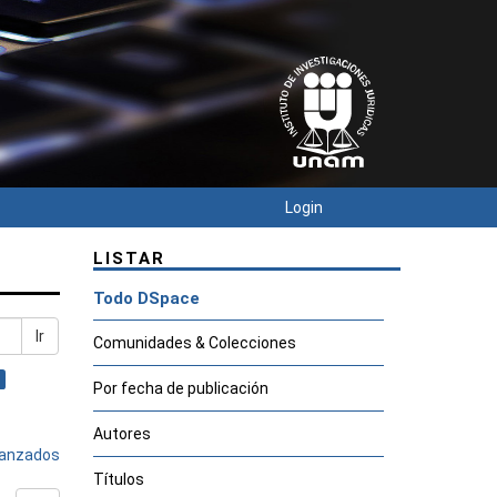
Login
LISTAR
Todo DSpace
Ir
Comunidades & Colecciones
Por fecha de publicación
Autores
avanzados
Títulos