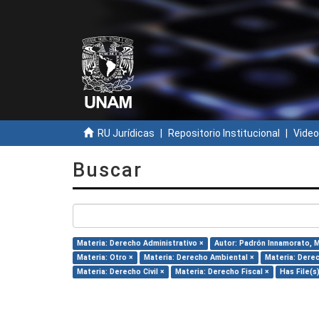
RU Jurídicas
Repositorio Institucional
Video
Buscar
Materia: Derecho Administrativo ×
Autor: Padrón Innamorato, M
Materia: Otro ×
Materia: Derecho Ambiental ×
Materia: Derec
Materia: Derecho Civil ×
Materia: Derecho Fiscal ×
Has File(s)