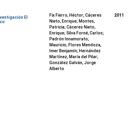
Fix Fierro, Héctor
;
Cáceres
2011
nvestigación El
Nieto, Enrique
;
Montes,
ico
Patricia
;
Cáceres Nieto,
Enrique
;
Silva Forné, Carlos
;
Padrón Innamorato,
Mauricio
;
Flores Mendoza,
Imer Benjamín
;
Hernández
Martínez, María del Pilar
;
González Galván, Jorge
Alberto