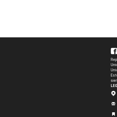
Rep
Uni
Uni
Est
sie
LEG