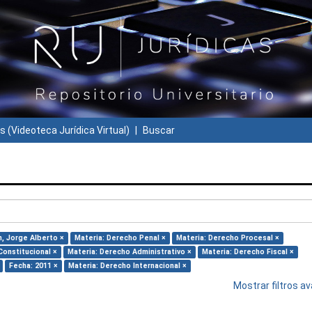
s (Videoteca Jurídica Virtual)
Buscar
n, Jorge Alberto ×
Materia: Derecho Penal ×
Materia: Derecho Procesal ×
Constitucional ×
Materia: Derecho Administrativo ×
Materia: Derecho Fiscal ×
Fecha: 2011 ×
Materia: Derecho Internacional ×
Mostrar filtros 