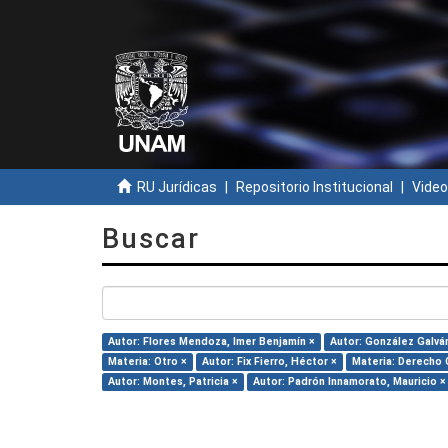
RU Jurídicas
Repositorio Institucional
Video
Buscar
Autor: Flores Mendoza, Imer Benjamín ×
Autor: González Galvá
Materia: Otro ×
Autor: Fix Fierro, Héctor ×
Materia: Derecho 
Autor: Montes, Patricia ×
Autor: Padrón Innamorato, Mauricio ×