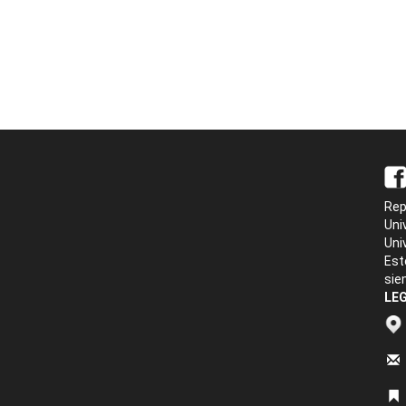
Rep
Uni
Uni
Est
sie
LEG