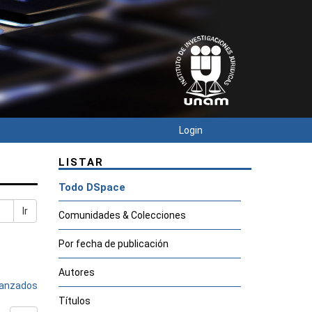
Login
LISTAR
Todo DSpace
Ir
Comunidades & Colecciones
Por fecha de publicación
Autores
avanzados
Títulos