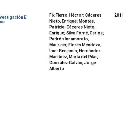
Fix Fierro, Héctor
;
Cáceres
2011
nvestigación El
Nieto, Enrique
;
Montes,
ico
Patricia
;
Cáceres Nieto,
Enrique
;
Silva Forné, Carlos
;
Padrón Innamorato,
Mauricio
;
Flores Mendoza,
Imer Benjamín
;
Hernández
Martínez, María del Pilar
;
González Galván, Jorge
Alberto