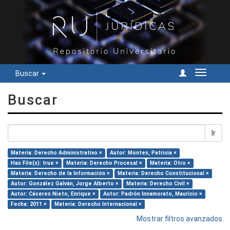
Buscar
Cambiar
navegac
Buscar
Ir
Materia: Derecho Administrativo ×
Autor: Montes, Patricia ×
Has File(s): true ×
Materia: Derecho Procesal ×
Materia: Otro ×
Materia: Derecho de la Información ×
Materia: Derecho Constitucional ×
Autor: González Galván, Jorge Alberto ×
Materia: Derecho Civil ×
Autor: Cáceres Nieto, Enrique ×
Autor: Padrón Innamorato, Mauricio ×
Fecha: 2011 ×
Materia: Derecho Internacional ×
Mostrar filtros avanzados