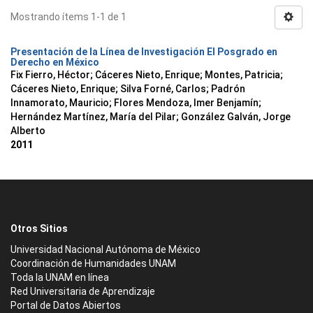
Mostrando ítems 1-1 de 1
Presentación de la Línea de Investigación El Posgrado en
Derecho en México
Fix Fierro, Héctor
;
Cáceres Nieto, Enrique
;
Montes, Patricia
;
Cáceres Nieto, Enrique
;
Silva Forné, Carlos
;
Padrón
Innamorato, Mauricio
;
Flores Mendoza, Imer Benjamín
;
Hernández Martínez, María del Pilar
;
González Galván, Jorge
Alberto
2011
Otros Sitios
Universidad Nacional Autónoma de México
Coordinación de Humanidades UNAM
Toda la UNAM en línea
Red Universitaria de Aprendizaje
Portal de Datos Abiertos