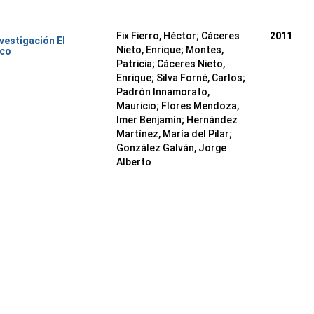
Fix Fierro, Héctor
;
Cáceres
2011
nvestigación El
Nieto, Enrique
;
Montes,
ico
Patricia
;
Cáceres Nieto,
Enrique
;
Silva Forné, Carlos
;
Padrón Innamorato,
Mauricio
;
Flores Mendoza,
Imer Benjamín
;
Hernández
Martínez, María del Pilar
;
González Galván, Jorge
Alberto