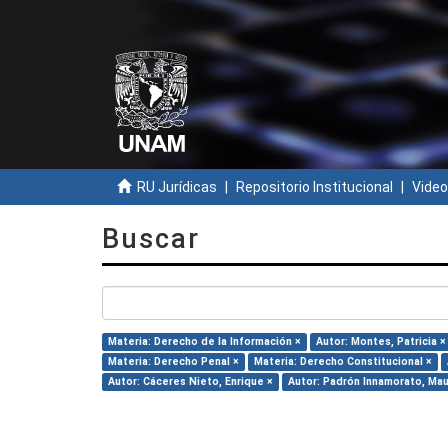
RU Jurídicas
Repositorio Institucional
Video
Buscar
Materia: Derecho de la Información ×
Autor: Montes, Patricia ×
Materia: Derecho Penal ×
Materia: Derecho Constitucional ×
Autor: Cáceres Nieto, Enrique ×
Autor: Padrón Innamorato, Mau