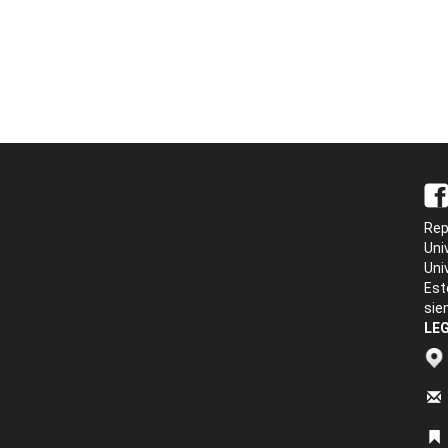
Rep
Uni
Uni
Est
sie
LEG