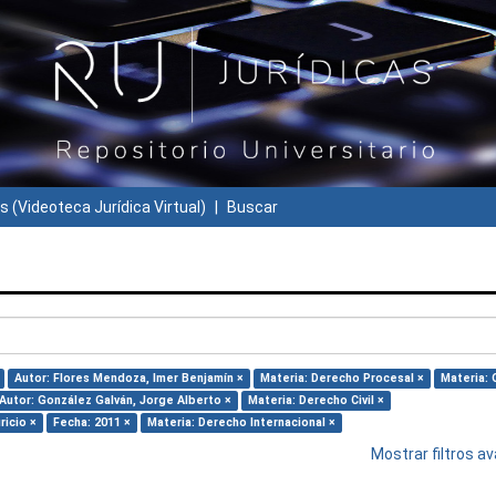
s (Videoteca Jurídica Virtual)
Buscar
Autor: Flores Mendoza, Imer Benjamín ×
Materia: Derecho Procesal ×
Materia: 
Autor: González Galván, Jorge Alberto ×
Materia: Derecho Civil ×
ricio ×
Fecha: 2011 ×
Materia: Derecho Internacional ×
Mostrar filtros 