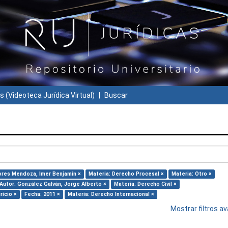
s (Videoteca Jurídica Virtual)
Buscar
lores Mendoza, Imer Benjamín ×
Materia: Derecho Procesal ×
Materia: Otro ×
Autor: González Galván, Jorge Alberto ×
Materia: Derecho Civil ×
ricio ×
Fecha: 2011 ×
Materia: Derecho Internacional ×
Mostrar filtros 