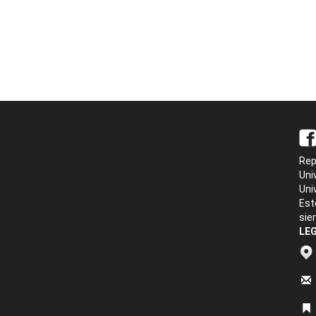
Rep
Uni
Uni
Est
sie
LEG