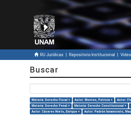
RU Jurídicas
Repositorio Institucional
Video
Buscar
Materia: Derecho Fiscal ×
Autor: Montes, Patricia ×
Autor: F
Materia: Derecho Penal ×
Materia: Derecho Constitucional ×
Autor: Cáceres Nieto, Enrique ×
Autor: Padrón Innamorato, Mau