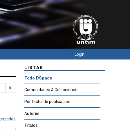
Login
LISTAR
Todo DSpace
Ir
Comunidades & Colecciones
Por fecha de publicación
Autores
avanzados
Títulos