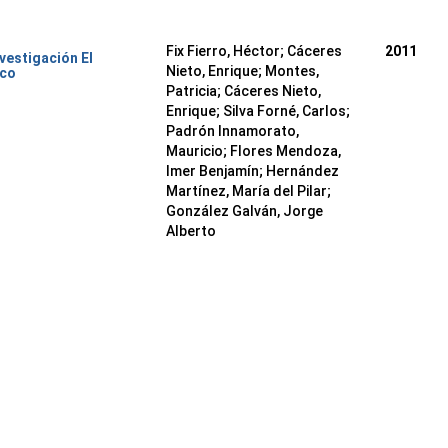
Fix Fierro, Héctor
;
Cáceres
2011
nvestigación El
Nieto, Enrique
;
Montes,
ico
Patricia
;
Cáceres Nieto,
Enrique
;
Silva Forné, Carlos
;
Padrón Innamorato,
Mauricio
;
Flores Mendoza,
Imer Benjamín
;
Hernández
Martínez, María del Pilar
;
González Galván, Jorge
Alberto