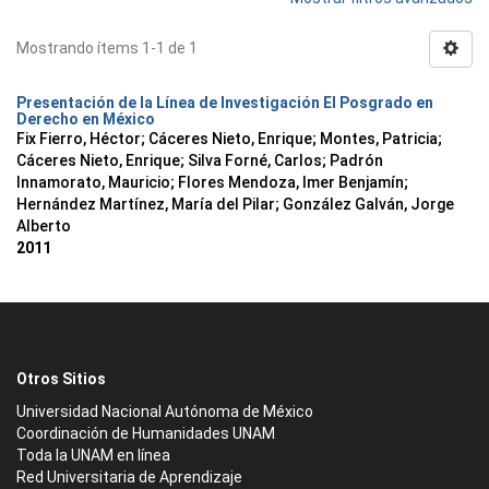
Mostrando ítems 1-1 de 1
Presentación de la Línea de Investigación El Posgrado en
Derecho en México
Fix Fierro, Héctor
;
Cáceres Nieto, Enrique
;
Montes, Patricia
;
Cáceres Nieto, Enrique
;
Silva Forné, Carlos
;
Padrón
Innamorato, Mauricio
;
Flores Mendoza, Imer Benjamín
;
Hernández Martínez, María del Pilar
;
González Galván, Jorge
Alberto
2011
Otros Sitios
Universidad Nacional Autónoma de México
Coordinación de Humanidades UNAM
Toda la UNAM en línea
Red Universitaria de Aprendizaje