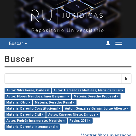
Buscar
Cambiar
navegac
Buscar
Ir
Autor: Silva Forné, Carlos ×
Autor: Hernández Martínez, María del Pilar ×
Autor: Flores Mendoza, Imer Benjamín ×
Materia: Derecho Procesal ×
Materia: Otro ×
Materia: Derecho Penal ×
Materia: Derecho Constitucional ×
Autor: González Galván, Jorge Alberto ×
Materia: Derecho Civil ×
Autor: Cáceres Nieto, Enrique ×
Autor: Padrón Innamorato, Mauricio ×
Fecha: 2011 ×
Materia: Derecho Internacional ×
Mostrar filtros avanzados