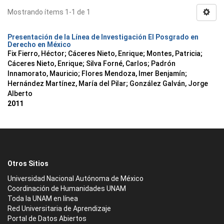
Mostrando ítems 1-1 de 1
Presentación de la Línea de Investigación El Posgrado en
Derecho en México
Fix Fierro, Héctor
;
Cáceres Nieto, Enrique
;
Montes, Patricia
;
Cáceres Nieto, Enrique
;
Silva Forné, Carlos
;
Padrón
Innamorato, Mauricio
;
Flores Mendoza, Imer Benjamín
;
Hernández Martínez, María del Pilar
;
González Galván, Jorge
Alberto
2011
Otros Sitios
Universidad Nacional Autónoma de México
Coordinación de Humanidades UNAM
Toda la UNAM en línea
Red Universitaria de Aprendizaje
Portal de Datos Abiertos