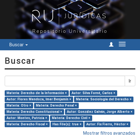
Buscar
Cambiar
navegac
Buscar
Ir
Materia: Derecho de la Información ×
Autor: Silva Forné, Carlos ×
Autor: Flores Mendoza, Imer Benjamín ×
Materia: Sociología del Derecho ×
Materia: Otro ×
Materia: Derecho Penal ×
Materia: Derecho Constitucional ×
Autor: González Galván, Jorge Alberto ×
Autor: Montes, Patricia ×
Materia: Derecho Civil ×
Materia: Derecho Fiscal ×
Has File(s): true ×
Autor: Fix Fierro, Héctor ×
Mostrar filtros avanzados