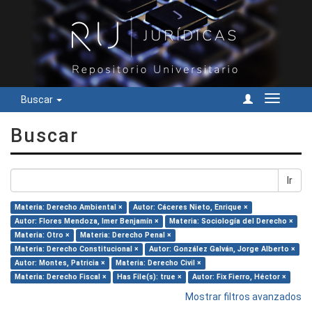
Buscar
Cambiar
navegac
Buscar
Ir
Materia: Derecho Ambiental ×
Autor: Cáceres Nieto, Enrique ×
Autor: Flores Mendoza, Imer Benjamín ×
Materia: Sociología del Derecho ×
Materia: Otro ×
Materia: Derecho Penal ×
Materia: Derecho Constitucional ×
Autor: González Galván, Jorge Alberto ×
Autor: Montes, Patricia ×
Materia: Derecho Civil ×
Materia: Derecho Fiscal ×
Has File(s): true ×
Autor: Fix Fierro, Héctor ×
Mostrar filtros avanzados