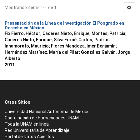
Mostrando ítems 1-1 de 1
Presentación de la Línea de Investigación El Posgrado en
Derecho en México
Fix Fierro, Héctor
;
Cáceres Nieto, Enrique
;
Montes, Patricia
;
Cáceres Nieto, Enrique
;
Silva Forné, Carlos
;
Padrón
Innamorato, Mauricio
;
Flores Mendoza, Imer Benjamín
;
Hernández Martínez, María del Pilar
;
González Galván, Jorge
Alberto
2011
Otros Sitios
Universidad Nacional Autónoma de México
Coordinación de Humanidades UNAM
Toda la UNAM en línea
Red Universitaria de Aprendizaje
Portal de Datos Abiertos