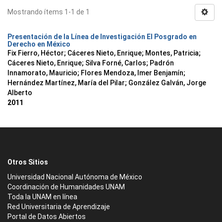
Mostrando ítems 1-1 de 1
Presentación de la Línea de Investigación El Posgrado en
Derecho en México
Fix Fierro, Héctor
;
Cáceres Nieto, Enrique
;
Montes, Patricia
;
Cáceres Nieto, Enrique
;
Silva Forné, Carlos
;
Padrón
Innamorato, Mauricio
;
Flores Mendoza, Imer Benjamín
;
Hernández Martínez, María del Pilar
;
González Galván, Jorge
Alberto
2011
Otros Sitios
Universidad Nacional Autónoma de México
Coordinación de Humanidades UNAM
Toda la UNAM en línea
Red Universitaria de Aprendizaje
Portal de Datos Abiertos