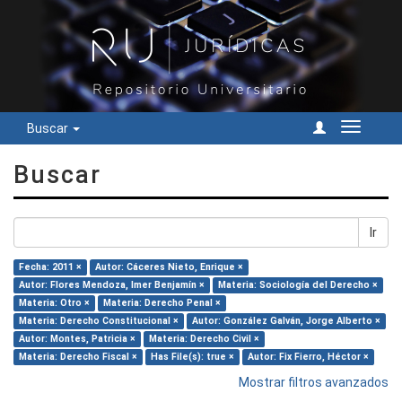
Buscar
Cambiar
navegac
Buscar
Ir
Fecha: 2011 ×
Autor: Cáceres Nieto, Enrique ×
Autor: Flores Mendoza, Imer Benjamín ×
Materia: Sociología del Derecho ×
Materia: Otro ×
Materia: Derecho Penal ×
Materia: Derecho Constitucional ×
Autor: González Galván, Jorge Alberto ×
Autor: Montes, Patricia ×
Materia: Derecho Civil ×
Materia: Derecho Fiscal ×
Has File(s): true ×
Autor: Fix Fierro, Héctor ×
Mostrar filtros avanzados