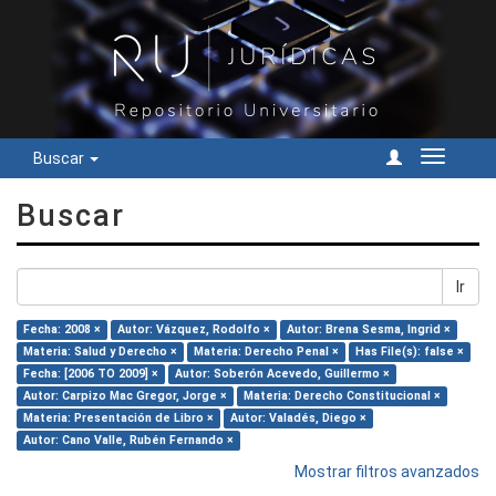
Buscar
Cambiar
navegac
Buscar
Ir
Fecha: 2008 ×
Autor: Vázquez, Rodolfo ×
Autor: Brena Sesma, Ingrid ×
Materia: Salud y Derecho ×
Materia: Derecho Penal ×
Has File(s): false ×
Fecha: [2006 TO 2009] ×
Autor: Soberón Acevedo, Guillermo ×
Autor: Carpizo Mac Gregor, Jorge ×
Materia: Derecho Constitucional ×
Materia: Presentación de Libro ×
Autor: Valadés, Diego ×
Autor: Cano Valle, Rubén Fernando ×
Mostrar filtros avanzados