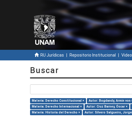
RU Jurídicas
Repositorio Institucional
Video
Buscar
Materia: Derecho Constitucional ×
Autor: Bogdandy, Armin von 
Materia: Derecho Internacional ×
Autor: Cruz Barney, Óscar ×
Materia: Historia del Derecho ×
Autor: Silvero Salgueiro, Jorge