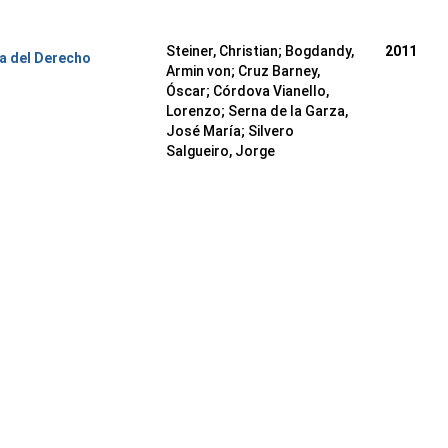
Steiner, Christian
;
Bogdandy,
2011
ia del Derecho
Armin von
;
Cruz Barney,
Óscar
;
Córdova Vianello,
Lorenzo
;
Serna de la Garza,
José María
;
Silvero
Salgueiro, Jorge