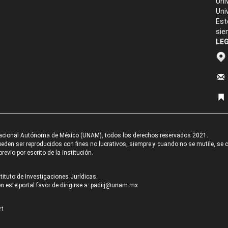
Uni
Uni
Est
sie
LEG
acional Autónoma de México (UNAM), todos los derechos reservados 2021.
den ser reproducidos con fines no lucrativos, siempre y cuando no se mutile, se cit
revio por escrito de la institución.
tituto de Investigaciones Jurídicas.
 este portal favor de dirigirse a:
padiij@unam.mx
21