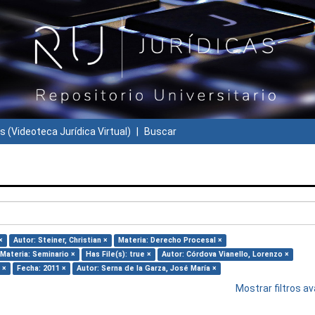
s (Videoteca Jurídica Virtual)
Buscar
×
Autor: Steiner, Christian ×
Materia: Derecho Procesal ×
Materia: Seminario ×
Has File(s): true ×
Autor: Córdova Vianello, Lorenzo ×
 ×
Fecha: 2011 ×
Autor: Serna de la Garza, José María ×
Mostrar filtros 