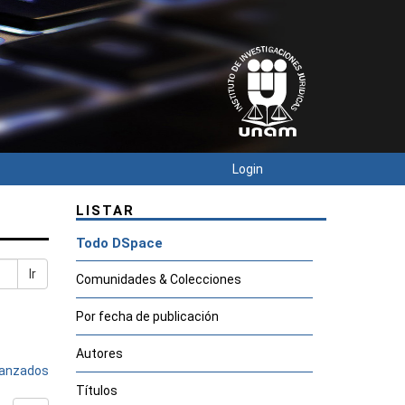
Login
LISTAR
Todo DSpace
Ir
Comunidades & Colecciones
Por fecha de publicación
Autores
avanzados
Títulos