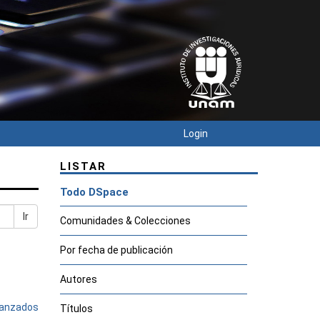
Login
LISTAR
Todo DSpace
Ir
Comunidades & Colecciones
Por fecha de publicación
Autores
avanzados
Títulos