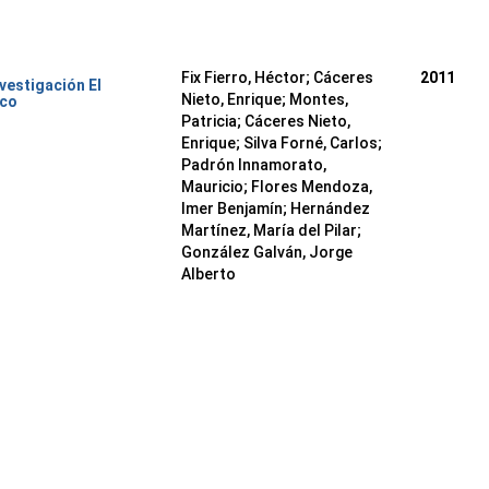
Fix Fierro, Héctor
;
Cáceres
2011
nvestigación El
Nieto, Enrique
;
Montes,
ico
Patricia
;
Cáceres Nieto,
Enrique
;
Silva Forné, Carlos
;
Padrón Innamorato,
Mauricio
;
Flores Mendoza,
Imer Benjamín
;
Hernández
Martínez, María del Pilar
;
González Galván, Jorge
Alberto