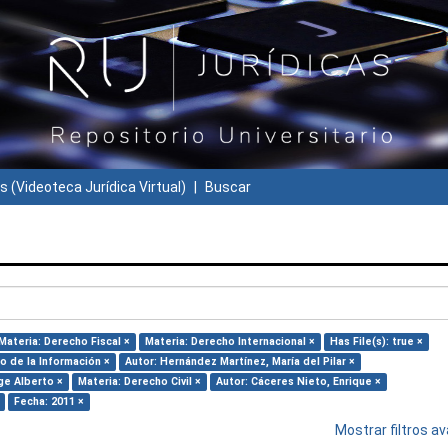
s (Videoteca Jurídica Virtual)
Buscar
Materia: Derecho Fiscal ×
Materia: Derecho Internacional ×
Has File(s): true ×
o de la Información ×
Autor: Hernández Martínez, María del Pilar ×
ge Alberto ×
Materia: Derecho Civil ×
Autor: Cáceres Nieto, Enrique ×
Fecha: 2011 ×
Mostrar filtros 