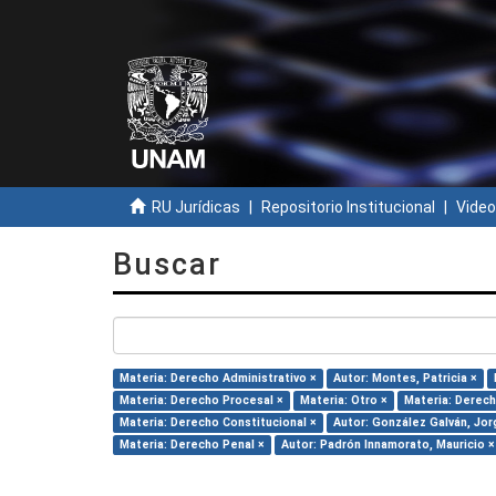
RU Jurídicas
Repositorio Institucional
Video
Buscar
Materia: Derecho Administrativo ×
Autor: Montes, Patricia ×
Materia: Derecho Procesal ×
Materia: Otro ×
Materia: Derech
Materia: Derecho Constitucional ×
Autor: González Galván, Jor
Materia: Derecho Penal ×
Autor: Padrón Innamorato, Mauricio ×