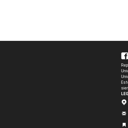
Rep
Uni
Uni
Est
sie
LEG