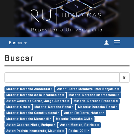
Buscar
Cambiar
navegac
Buscar
Ir
Materia: Derecho Ambiental ×
Autor: Flores Mendoza, Imer Benjamín ×
Materia: Derecho de la Información ×
Materia: Derecho Internacional ×
Autor: González Galván, Jorge Alberto ×
Materia: Derecho Procesal ×
Materia: Otro ×
Materia: Derecho Penal ×
Materia: Derecho Fiscal ×
Materia: Derecho Constitucional ×
Autor: Fix Fierro, Héctor ×
Materia: Derecho Mercantil ×
Materia: Derecho Civil ×
Autor: Cáceres Nieto, Enrique ×
Autor: Montes, Patricia ×
Autor: Padrón Innamorato, Mauricio ×
Fecha: 2011 ×