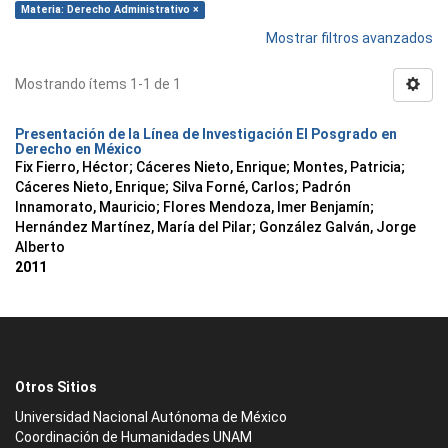
Materia: Derecho Administrativo ×
Mostrar filtros avanzados
Mostrando ítems 1-1 de 1
Presentación de la Línea de Investigación El Posgrado en
Derecho en México
Fix Fierro, Héctor
;
Cáceres Nieto, Enrique
;
Montes, Patricia
;
Cáceres Nieto, Enrique
;
Silva Forné, Carlos
;
Padrón
Innamorato, Mauricio
;
Flores Mendoza, Imer Benjamín
;
Hernández Martínez, María del Pilar
;
González Galván, Jorge
Alberto
2011
Otros Sitios
Universidad Nacional Autónoma de México
Coordinación de Humanidades UNAM