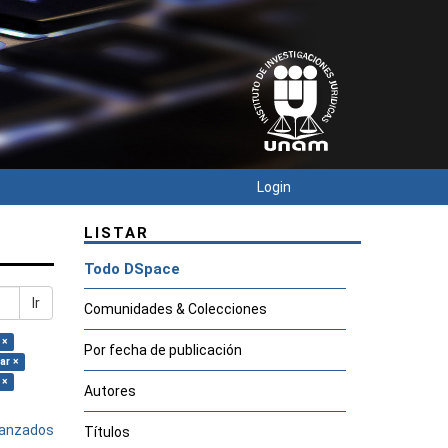
Login
LISTAR
Todo DSpace
Ir
Comunidades & Colecciones
 ×
Por fecha de publicación
ar ×
 ×
Autores
avanzados
Títulos