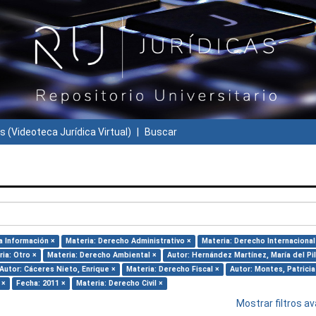
s (Videoteca Jurídica Virtual)
Buscar
a Información ×
Materia: Derecho Administrativo ×
Materia: Derecho Internacional
ia: Otro ×
Materia: Derecho Ambiental ×
Autor: Hernández Martínez, María del Pil
Autor: Cáceres Nieto, Enrique ×
Materia: Derecho Fiscal ×
Autor: Montes, Patricia
 ×
Fecha: 2011 ×
Materia: Derecho Civil ×
Mostrar filtros 