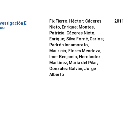
Fix Fierro, Héctor
;
Cáceres
2011
nvestigación El
Nieto, Enrique
;
Montes,
ico
Patricia
;
Cáceres Nieto,
Enrique
;
Silva Forné, Carlos
;
Padrón Innamorato,
Mauricio
;
Flores Mendoza,
Imer Benjamín
;
Hernández
Martínez, María del Pilar
;
González Galván, Jorge
Alberto