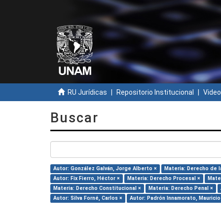
RU Jurídicas
Repositorio Institucional
Video
Buscar
Autor: González Galván, Jorge Alberto ×
Materia: Derecho de l
Autor: Fix Fierro, Héctor ×
Materia: Derecho Procesal ×
Mater
Materia: Derecho Constitucional ×
Materia: Derecho Penal ×
Autor: Silva Forné, Carlos ×
Autor: Padrón Innamorato, Mauricio