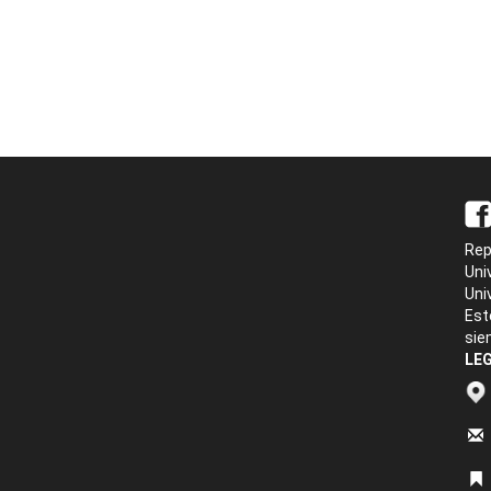
Rep
Uni
Uni
Est
sie
LEG