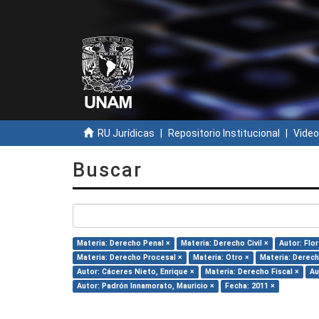
RU Jurídicas
Repositorio Institucional
Video
Buscar
Materia: Derecho Penal ×
Materia: Derecho Civil ×
Autor: Flo
Materia: Derecho Procesal ×
Materia: Otro ×
Materia: Derec
Autor: Cáceres Nieto, Enrique ×
Materia: Derecho Fiscal ×
Au
Autor: Padrón Innamorato, Mauricio ×
Fecha: 2011 ×