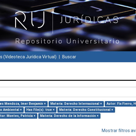
s (Videoteca Jurídica Virtual)
Buscar
res Mendoza, Imer Benjamín ×
Materia: Derecho Internacional ×
Autor: Fix Fierro, 
ho Ambiental ×
Has File(s): true ×
Materia: Derecho Constitucional ×
tor: Montes, Patricia ×
Materia: Derecho de la Información ×
Mostrar filtros 