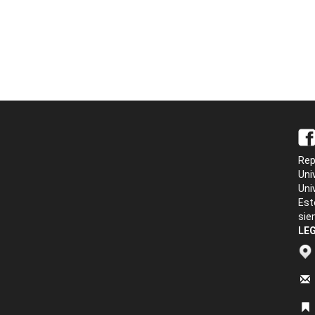
Rep
Uni
Uni
Est
sie
LEG