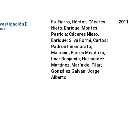
Fix Fierro, Héctor
;
Cáceres
2011
nvestigación El
Nieto, Enrique
;
Montes,
ico
Patricia
;
Cáceres Nieto,
Enrique
;
Silva Forné, Carlos
;
Padrón Innamorato,
Mauricio
;
Flores Mendoza,
Imer Benjamín
;
Hernández
Martínez, María del Pilar
;
González Galván, Jorge
Alberto