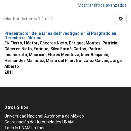
Mostrar filtros avanzados
Mostrando ítems 1-1 de 1
Presentación de la Línea de Investigación El Posgrado en
Derecho en México
Fix Fierro, Héctor
;
Cáceres Nieto, Enrique
;
Montes, Patricia
;
Cáceres Nieto, Enrique
;
Silva Forné, Carlos
;
Padrón
Innamorato, Mauricio
;
Flores Mendoza, Imer Benjamín
;
Hernández Martínez, María del Pilar
;
González Galván, Jorge
Alberto
2011
Otros Sitios
Universidad Nacional Autónoma de México
Coordinación de Humanidades UNAM
Toda la UNAM en línea