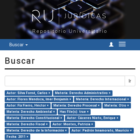
Buscar
Cambiar
navegac
Buscar
Ir
Autor: Silva Forné, Carlos ×
Materia: Derecho Administrativo ×
Autor: Flores Mendoza, Imer Benjamín ×
Materia: Derecho Internacional ×
Autor: Fix Fierro, Héctor ×
Materia: Derecho Procesal ×
Materia: Otro ×
Materia: Derecho Ambiental ×
Has File(s): true ×
Materia: Derecho Constitucional ×
Autor: Cáceres Nieto, Enrique ×
Materia: Derecho Fiscal ×
Autor: Montes, Patricia ×
Materia: Derecho de la Información ×
Autor: Padrón Innamorato, Mauricio ×
Fecha: 2011 ×