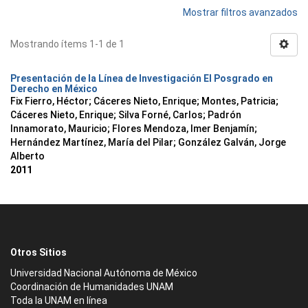
Mostrar filtros avanzados
Mostrando ítems 1-1 de 1
Presentación de la Línea de Investigación El Posgrado en
Derecho en México
Fix Fierro, Héctor
;
Cáceres Nieto, Enrique
;
Montes, Patricia
;
Cáceres Nieto, Enrique
;
Silva Forné, Carlos
;
Padrón
Innamorato, Mauricio
;
Flores Mendoza, Imer Benjamín
;
Hernández Martínez, María del Pilar
;
González Galván, Jorge
Alberto
2011
Otros Sitios
Universidad Nacional Autónoma de México
Coordinación de Humanidades UNAM
Toda la UNAM en línea