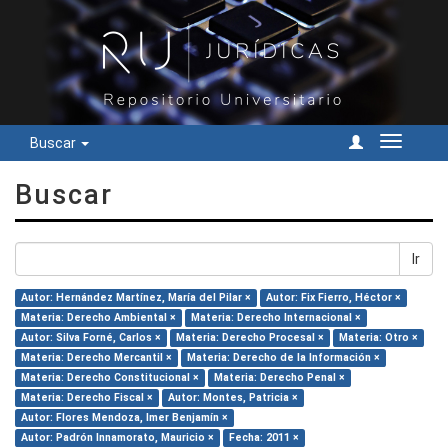
Buscar
Cambiar
navegac
Buscar
Ir
Autor: Hernández Martínez, María del Pilar ×
Autor: Fix Fierro, Héctor ×
Materia: Derecho Ambiental ×
Materia: Derecho Internacional ×
Autor: Silva Forné, Carlos ×
Materia: Derecho Procesal ×
Materia: Otro ×
Materia: Derecho Mercantil ×
Materia: Derecho de la Información ×
Materia: Derecho Constitucional ×
Materia: Derecho Penal ×
Materia: Derecho Fiscal ×
Autor: Montes, Patricia ×
Autor: Flores Mendoza, Imer Benjamín ×
Autor: Padrón Innamorato, Mauricio ×
Fecha: 2011 ×