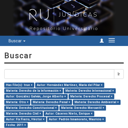
Buscar
Cambiar
navegac
Buscar
Ir
Has File(s): true ×
Autor: Hernández Martínez, María del Pilar ×
Materia: Derecho de la Información ×
Materia: Derecho Internacional ×
Autor: González Galván, Jorge Alberto ×
Materia: Derecho Procesal ×
Materia: Otro ×
Materia: Derecho Penal ×
Materia: Derecho Ambiental ×
Materia: Derecho Constitucional ×
Materia: Derecho Mercantil ×
Materia: Derecho Civil ×
Autor: Cáceres Nieto, Enrique ×
Autor: Fix Fierro, Héctor ×
Autor: Padrón Innamorato, Mauricio ×
Fecha: 2011 ×