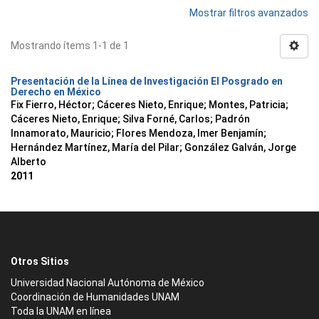
Mostrar filtros avanzados
Mostrando ítems 1-1 de 1
Presentación de la Línea de Investigación El Posgrado en
Derecho en México
Fix Fierro, Héctor
;
Cáceres Nieto, Enrique
;
Montes, Patricia
;
Cáceres Nieto, Enrique
;
Silva Forné, Carlos
;
Padrón
Innamorato, Mauricio
;
Flores Mendoza, Imer Benjamín
;
Hernández Martínez, María del Pilar
;
González Galván, Jorge
Alberto
2011
Otros Sitios
Universidad Nacional Autónoma de México
Coordinación de Humanidades UNAM
Toda la UNAM en línea