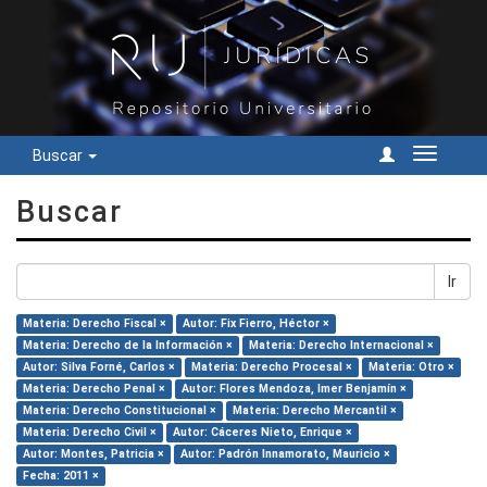
Buscar
Cambiar
navegac
Buscar
Ir
Materia: Derecho Fiscal ×
Autor: Fix Fierro, Héctor ×
Materia: Derecho de la Información ×
Materia: Derecho Internacional ×
Autor: Silva Forné, Carlos ×
Materia: Derecho Procesal ×
Materia: Otro ×
Materia: Derecho Penal ×
Autor: Flores Mendoza, Imer Benjamín ×
Materia: Derecho Constitucional ×
Materia: Derecho Mercantil ×
Materia: Derecho Civil ×
Autor: Cáceres Nieto, Enrique ×
Autor: Montes, Patricia ×
Autor: Padrón Innamorato, Mauricio ×
Fecha: 2011 ×