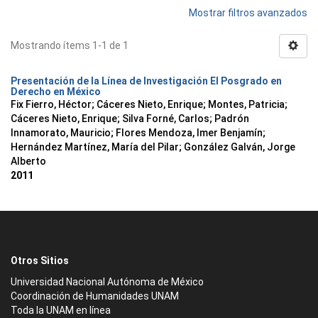
Mostrar filtros avanzados
Mostrando ítems 1-1 de 1
Presentación de la Línea de Investigación El Posgrado en
Derecho en México
Fix Fierro, Héctor
;
Cáceres Nieto, Enrique
;
Montes, Patricia
;
Cáceres Nieto, Enrique
;
Silva Forné, Carlos
;
Padrón
Innamorato, Mauricio
;
Flores Mendoza, Imer Benjamín
;
Hernández Martínez, María del Pilar
;
González Galván, Jorge
Alberto
2011
Otros Sitios
Universidad Nacional Autónoma de México
Coordinación de Humanidades UNAM
Toda la UNAM en línea