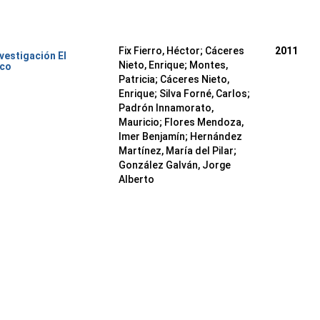
Fix Fierro, Héctor
;
Cáceres
2011
nvestigación El
Nieto, Enrique
;
Montes,
ico
Patricia
;
Cáceres Nieto,
Enrique
;
Silva Forné, Carlos
;
Padrón Innamorato,
Mauricio
;
Flores Mendoza,
Imer Benjamín
;
Hernández
Martínez, María del Pilar
;
González Galván, Jorge
Alberto