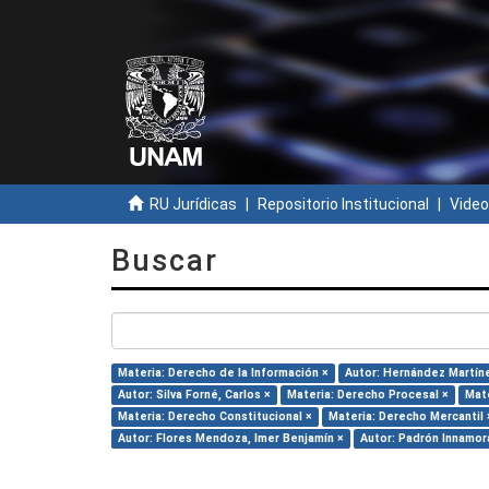
RU Jurídicas
Repositorio Institucional
Video
Buscar
Materia: Derecho de la Información ×
Autor: Hernández Martínez
Autor: Silva Forné, Carlos ×
Materia: Derecho Procesal ×
Mate
Materia: Derecho Constitucional ×
Materia: Derecho Mercantil 
Autor: Flores Mendoza, Imer Benjamín ×
Autor: Padrón Innamora