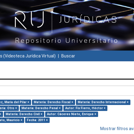
s (Videoteca Jurídica Virtual)
Buscar
, María del Pilar ×
Materia: Derecho Fiscal ×
Materia: Derecho Internacional ×
ria: Otro ×
Materia: Derecho Penal ×
Autor: Fix Fierro, Héctor ×
×
Materia: Derecho Civil ×
Autor: Cáceres Nieto, Enrique ×
to, Mauricio ×
Fecha: 2011 ×
Mostrar filtros 