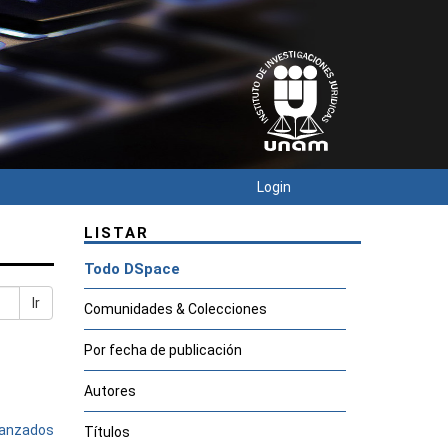
Login
LISTAR
Todo DSpace
Ir
Comunidades & Colecciones
Por fecha de publicación
Autores
avanzados
Títulos