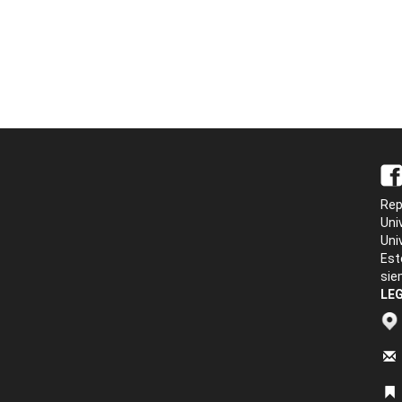
Rep
Uni
Uni
Est
sie
LEG