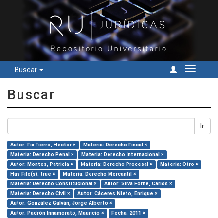
Buscar
Cambiar
navegac
Buscar
Ir
Autor: Fix Fierro, Héctor ×
Materia: Derecho Fiscal ×
Materia: Derecho Penal ×
Materia: Derecho Internacional ×
Autor: Montes, Patricia ×
Materia: Derecho Procesal ×
Materia: Otro ×
Has File(s): true ×
Materia: Derecho Mercantil ×
Materia: Derecho Constitucional ×
Autor: Silva Forné, Carlos ×
Materia: Derecho Civil ×
Autor: Cáceres Nieto, Enrique ×
Autor: González Galván, Jorge Alberto ×
Autor: Padrón Innamorato, Mauricio ×
Fecha: 2011 ×