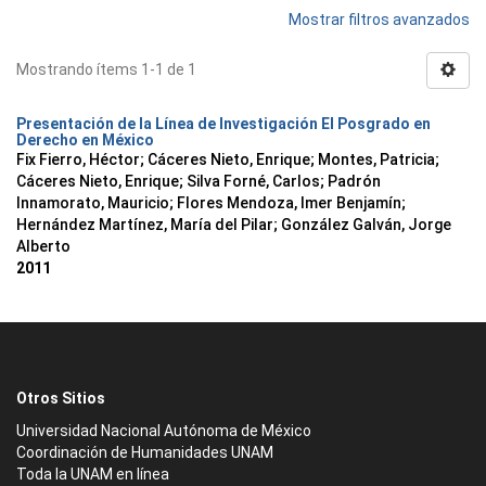
Mostrar filtros avanzados
Mostrando ítems 1-1 de 1
Presentación de la Línea de Investigación El Posgrado en
Derecho en México
Fix Fierro, Héctor
;
Cáceres Nieto, Enrique
;
Montes, Patricia
;
Cáceres Nieto, Enrique
;
Silva Forné, Carlos
;
Padrón
Innamorato, Mauricio
;
Flores Mendoza, Imer Benjamín
;
Hernández Martínez, María del Pilar
;
González Galván, Jorge
Alberto
2011
Otros Sitios
Universidad Nacional Autónoma de México
Coordinación de Humanidades UNAM
Toda la UNAM en línea