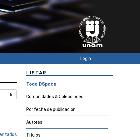
Login
LISTAR
Todo DSpace
Ir
Comunidades & Colecciones
Por fecha de publicación
Autores
avanzados
Títulos