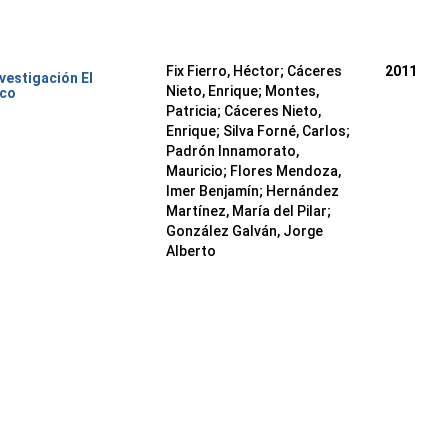
Fix Fierro, Héctor
;
Cáceres
2011
nvestigación El
Nieto, Enrique
;
Montes,
ico
Patricia
;
Cáceres Nieto,
Enrique
;
Silva Forné, Carlos
;
Padrón Innamorato,
Mauricio
;
Flores Mendoza,
Imer Benjamín
;
Hernández
Martínez, María del Pilar
;
González Galván, Jorge
Alberto