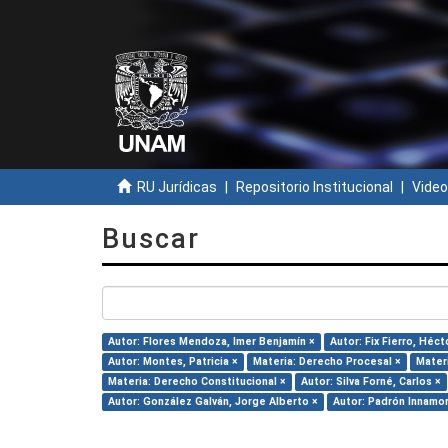
RU Jurídicas
Repositorio Institucional
Video
Buscar
Autor: Flores Mendoza, Imer Benjamín ×
Autor: Fix Fierro, Héct
Autor: Montes, Patricia ×
Materia: Derecho Procesal ×
Materi
Materia: Derecho Constitucional ×
Autor: Silva Forné, Carlos ×
Autor: González Galván, Jorge Alberto ×
Autor: Padrón Innamor