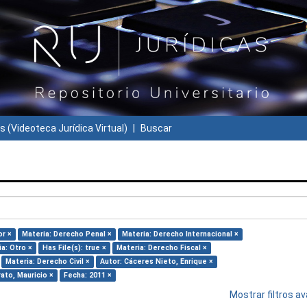
s (Videoteca Jurídica Virtual)
Buscar
or ×
Materia: Derecho Penal ×
Materia: Derecho Internacional ×
a: Otro ×
Has File(s): true ×
Materia: Derecho Fiscal ×
Materia: Derecho Civil ×
Autor: Cáceres Nieto, Enrique ×
ato, Mauricio ×
Fecha: 2011 ×
Mostrar filtros 