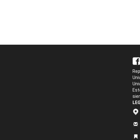
Rep
Uni
Uni
Est
sie
LEG