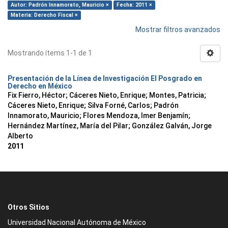
Autor: Padrón Innamorato, Mauricio ×
Fecha: 2011 ×
Materia: Derecho Fiscal ×
Mostrar filtros avanzados
Mostrando ítems 1-1 de 1
Presentación de la Línea de Investigación El Posgrado en
Derecho en México
Fix Fierro, Héctor
;
Cáceres Nieto, Enrique
;
Montes, Patricia
;
Cáceres Nieto, Enrique
;
Silva Forné, Carlos
;
Padrón
Innamorato, Mauricio
;
Flores Mendoza, Imer Benjamín
;
Hernández Martínez, María del Pilar
;
González Galván, Jorge
Alberto
2011
Otros Sitios
Universidad Nacional Autónoma de México