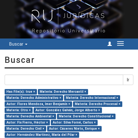
Buscar
Cambiar
navegac
Buscar
Ir
Has File(s): true ×
Materia: Derecho Mercantil ×
Materia: Derecho Administrativo ×
Materia: Derecho Internacional ×
Autor: Flores Mendoza, Imer Benjamín ×
Materia: Derecho Procesal ×
Materia: Otro ×
Autor: González Galván, Jorge Alberto ×
Materia: Derecho Ambiental ×
Materia: Derecho Constitucional ×
Autor: Fix Fierro, Héctor ×
Autor: Silva Forné, Carlos ×
Materia: Derecho Civil ×
Autor: Cáceres Nieto, Enrique ×
Autor: Hernández Martínez, María del Pilar ×