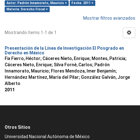
Autor: Padrón Innamorato, Mauricio ×
Fecha: 2011 ×
Materia: Derecho Fiscal ×
Mostrar filtros avanzados
Mostrando ítems 1-1 de 1
Presentación de la Línea de Investigación El Posgrado en
Derecho en México
Fix Fierro, Héctor
;
Cáceres Nieto, Enrique
;
Montes, Patricia
;
Cáceres Nieto, Enrique
;
Silva Forné, Carlos
;
Padrón
Innamorato, Mauricio
;
Flores Mendoza, Imer Benjamín
;
Hernández Martínez, María del Pilar
;
González Galván, Jorge
Alberto
2011
Otros Sitios
Universidad Nacional Autónoma de México