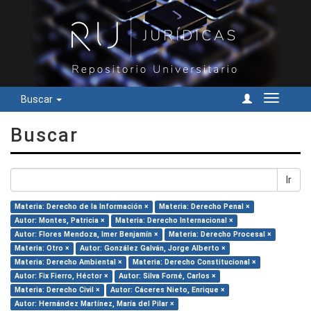
Buscar
Cambiar
navegac
Buscar
Ir
Materia: Derecho de la Información ×
Materia: Derecho Penal ×
Autor: Montes, Patricia ×
Materia: Derecho Internacional ×
Autor: Flores Mendoza, Imer Benjamín ×
Materia: Derecho Procesal ×
Materia: Otro ×
Autor: González Galván, Jorge Alberto ×
Materia: Derecho Ambiental ×
Materia: Derecho Constitucional ×
Autor: Fix Fierro, Héctor ×
Autor: Silva Forné, Carlos ×
Materia: Derecho Civil ×
Autor: Cáceres Nieto, Enrique ×
Autor: Hernández Martínez, María del Pilar ×