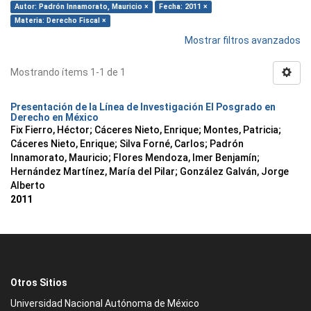
Autor: Padrón Innamorato, Mauricio ×
Fecha: 2011 ×
Materia: Derecho Fiscal ×
Mostrar filtros avanzados
Mostrando ítems 1-1 de 1
Presentación de la Línea de Investigación El Posgrado en
Derecho en México
Fix Fierro, Héctor
;
Cáceres Nieto, Enrique
;
Montes, Patricia
;
Cáceres Nieto, Enrique
;
Silva Forné, Carlos
;
Padrón
Innamorato, Mauricio
;
Flores Mendoza, Imer Benjamín
;
Hernández Martínez, María del Pilar
;
González Galván, Jorge
Alberto
2011
Otros Sitios
Universidad Nacional Autónoma de México