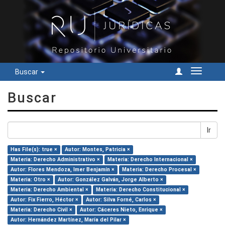
Buscar
Cambiar
navegac
Buscar
Ir
Has File(s): true ×
Autor: Montes, Patricia ×
Materia: Derecho Administrativo ×
Materia: Derecho Internacional ×
Autor: Flores Mendoza, Imer Benjamín ×
Materia: Derecho Procesal ×
Materia: Otro ×
Autor: González Galván, Jorge Alberto ×
Materia: Derecho Ambiental ×
Materia: Derecho Constitucional ×
Autor: Fix Fierro, Héctor ×
Autor: Silva Forné, Carlos ×
Materia: Derecho Civil ×
Autor: Cáceres Nieto, Enrique ×
Autor: Hernández Martínez, María del Pilar ×