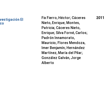
Fix Fierro, Héctor
;
Cáceres
2011
nvestigación El
Nieto, Enrique
;
Montes,
ico
Patricia
;
Cáceres Nieto,
Enrique
;
Silva Forné, Carlos
;
Padrón Innamorato,
Mauricio
;
Flores Mendoza,
Imer Benjamín
;
Hernández
Martínez, María del Pilar
;
González Galván, Jorge
Alberto