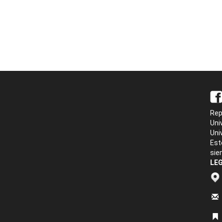
Rep
Uni
Uni
Est
sie
LEG