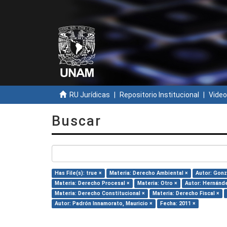
RU Jurídicas
Repositorio Institucional
Video
Buscar
Has File(s): true ×
Materia: Derecho Ambiental ×
Autor: Gonz
Materia: Derecho Procesal ×
Materia: Otro ×
Autor: Hernánde
Materia: Derecho Constitucional ×
Materia: Derecho Fiscal ×
Autor: Padrón Innamorato, Mauricio ×
Fecha: 2011 ×