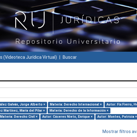
s (Videoteca Jurídica Virtual)
Buscar
ález Galván, Jorge Alberto ×
Materia: Derecho Internacional ×
Autor: Fix Fierro, H
z Martínez, María del Pilar ×
Materia: Derecho de la Información ×
Materia: Derecho Civil ×
Autor: Cáceres Nieto, Enrique ×
Autor: Montes, Patricia ×
Mostrar filtros 