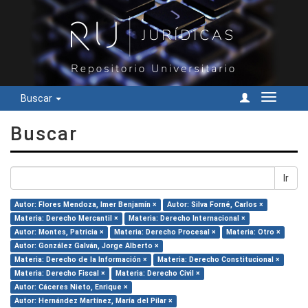
Buscar
Cambiar
navegac
Buscar
Ir
Autor: Flores Mendoza, Imer Benjamín ×
Autor: Silva Forné, Carlos ×
Materia: Derecho Mercantil ×
Materia: Derecho Internacional ×
Autor: Montes, Patricia ×
Materia: Derecho Procesal ×
Materia: Otro ×
Autor: González Galván, Jorge Alberto ×
Materia: Derecho de la Información ×
Materia: Derecho Constitucional ×
Materia: Derecho Fiscal ×
Materia: Derecho Civil ×
Autor: Cáceres Nieto, Enrique ×
Autor: Hernández Martínez, María del Pilar ×