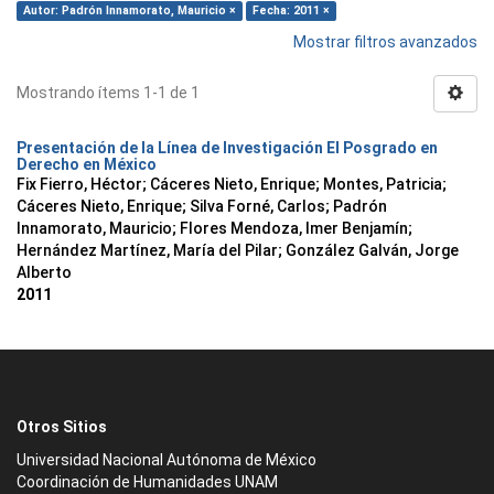
Autor: Padrón Innamorato, Mauricio ×
Fecha: 2011 ×
Mostrar filtros avanzados
Mostrando ítems 1-1 de 1
Presentación de la Línea de Investigación El Posgrado en
Derecho en México
Fix Fierro, Héctor
;
Cáceres Nieto, Enrique
;
Montes, Patricia
;
Cáceres Nieto, Enrique
;
Silva Forné, Carlos
;
Padrón
Innamorato, Mauricio
;
Flores Mendoza, Imer Benjamín
;
Hernández Martínez, María del Pilar
;
González Galván, Jorge
Alberto
2011
Otros Sitios
Universidad Nacional Autónoma de México
Coordinación de Humanidades UNAM