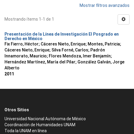
Mostrar filtros avanzados
Mostrando ítems 1-1 de 1
Presentación de la Línea de Investigación El Posgrado en
Derecho en México
Fix Fierro, Héctor
;
Cáceres Nieto, Enrique
;
Montes, Patricia
;
Cáceres Nieto, Enrique
;
Silva Forné, Carlos
;
Padrón
Innamorato, Mauricio
;
Flores Mendoza, Imer Benjamín
;
Hernández Martínez, María del Pilar
;
González Galván, Jorge
Alberto
2011
Otros Sitios
Universidad Nacional Autónoma de México
Coordinación de Humanidades UNAM
Toda la UNAM en línea