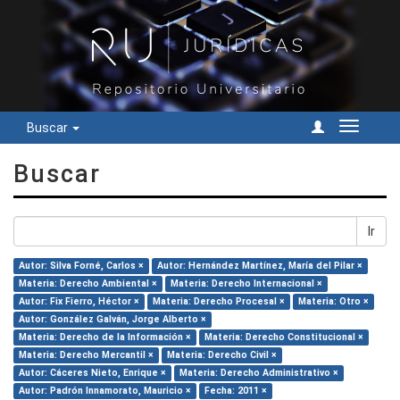
Buscar
Cambiar
navegac
Buscar
Ir
Autor: Silva Forné, Carlos ×
Autor: Hernández Martínez, María del Pilar ×
Materia: Derecho Ambiental ×
Materia: Derecho Internacional ×
Autor: Fix Fierro, Héctor ×
Materia: Derecho Procesal ×
Materia: Otro ×
Autor: González Galván, Jorge Alberto ×
Materia: Derecho de la Información ×
Materia: Derecho Constitucional ×
Materia: Derecho Mercantil ×
Materia: Derecho Civil ×
Autor: Cáceres Nieto, Enrique ×
Materia: Derecho Administrativo ×
Autor: Padrón Innamorato, Mauricio ×
Fecha: 2011 ×