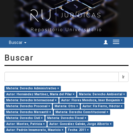
Buscar
Cambiar
navegac
Buscar
Ir
Materia: Derecho Administrativo ×
Autor: Hernández Martínez, María del Pilar ×
Materia: Derecho Ambiental ×
Materia: Derecho Internacional ×
Autor: Flores Mendoza, Imer Benjamín ×
Materia: Derecho Procesal ×
Materia: Otro ×
Autor: Fix Fierro, Héctor ×
Materia: Derecho Mercantil ×
Materia: Derecho Constitucional ×
Materia: Derecho Civil ×
Materia: Derecho Fiscal ×
Autor: Montes, Patricia ×
Autor: González Galván, Jorge Alberto ×
Autor: Padrón Innamorato, Mauricio ×
Fecha: 2011 ×