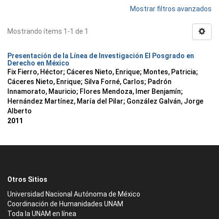
Mostrar filtros avanzados
Mostrando ítems 1-1 de 1
Presentación de la Línea de Investigación El Posgrado en
Derecho en México
Fix Fierro, Héctor
;
Cáceres Nieto, Enrique
;
Montes, Patricia
;
Cáceres Nieto, Enrique
;
Silva Forné, Carlos
;
Padrón
Innamorato, Mauricio
;
Flores Mendoza, Imer Benjamín
;
Hernández Martínez, María del Pilar
;
González Galván, Jorge
Alberto
2011
Otros Sitios
Universidad Nacional Autónoma de México
Coordinación de Humanidades UNAM
Toda la UNAM en línea