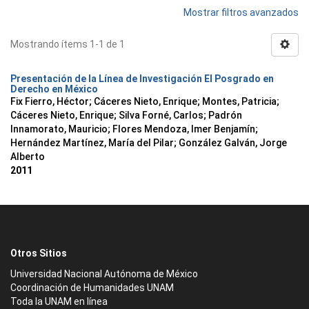
Mostrar filtros avanzados
Mostrando ítems 1-1 de 1
Presentación de la Línea de Investigación El Posgrado en
Derecho en México
Fix Fierro, Héctor
;
Cáceres Nieto, Enrique
;
Montes, Patricia
;
Cáceres Nieto, Enrique
;
Silva Forné, Carlos
;
Padrón
Innamorato, Mauricio
;
Flores Mendoza, Imer Benjamín
;
Hernández Martínez, María del Pilar
;
González Galván, Jorge
Alberto
2011
Otros Sitios
Universidad Nacional Autónoma de México
Coordinación de Humanidades UNAM
Toda la UNAM en línea