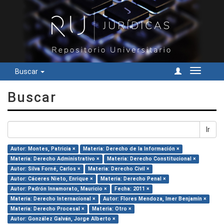
Buscar
Cambiar
navegac
Buscar
Ir
Autor: Montes, Patricia ×
Materia: Derecho de la Información ×
Materia: Derecho Administrativo ×
Materia: Derecho Constitucional ×
Autor: Silva Forné, Carlos ×
Materia: Derecho Civil ×
Autor: Cáceres Nieto, Enrique ×
Materia: Derecho Penal ×
Autor: Padrón Innamorato, Mauricio ×
Fecha: 2011 ×
Materia: Derecho Internacional ×
Autor: Flores Mendoza, Imer Benjamín ×
Materia: Derecho Procesal ×
Materia: Otro ×
Autor: González Galván, Jorge Alberto ×