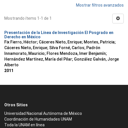
Mostrar filtros avanzados
Mostrando ítems 1-1 de 1
Presentación de la Línea de Investigación El Posgrado en
Derecho en México
Fix Fierro, Héctor
;
Cáceres Nieto, Enrique
;
Montes, Patricia
;
Cáceres Nieto, Enrique
;
Silva Forné, Carlos
;
Padrón
Innamorato, Mauricio
;
Flores Mendoza, Imer Benjamín
;
Hernández Martínez, María del Pilar
;
González Galván, Jorge
Alberto
2011
Otros Sitios
Universidad Nacional Autónoma de México
Coordinación de Humanidades UNAM
Toda la UNAM en línea