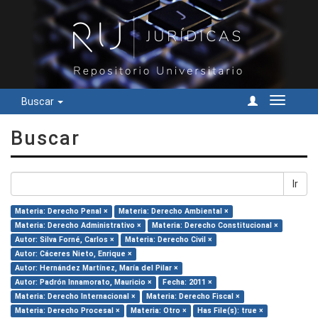
Buscar
Cambiar
navegac
Buscar
Ir
Materia: Derecho Penal ×
Materia: Derecho Ambiental ×
Materia: Derecho Administrativo ×
Materia: Derecho Constitucional ×
Autor: Silva Forné, Carlos ×
Materia: Derecho Civil ×
Autor: Cáceres Nieto, Enrique ×
Autor: Hernández Martínez, María del Pilar ×
Autor: Padrón Innamorato, Mauricio ×
Fecha: 2011 ×
Materia: Derecho Internacional ×
Materia: Derecho Fiscal ×
Materia: Derecho Procesal ×
Materia: Otro ×
Has File(s): true ×