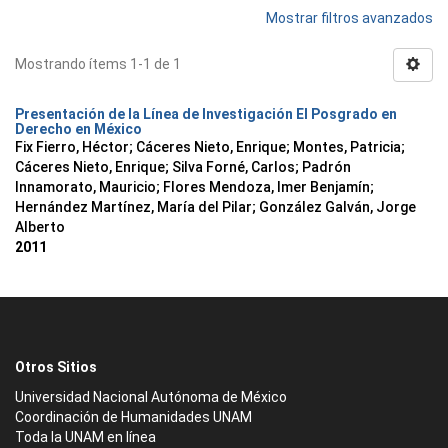
Mostrar filtros avanzados
Mostrando ítems 1-1 de 1
Presentación de la Línea de Investigación El Posgrado en
Derecho en México
Fix Fierro, Héctor
;
Cáceres Nieto, Enrique
;
Montes, Patricia
;
Cáceres Nieto, Enrique
;
Silva Forné, Carlos
;
Padrón
Innamorato, Mauricio
;
Flores Mendoza, Imer Benjamín
;
Hernández Martínez, María del Pilar
;
González Galván, Jorge
Alberto
2011
Otros Sitios
Universidad Nacional Autónoma de México
Coordinación de Humanidades UNAM
Toda la UNAM en línea