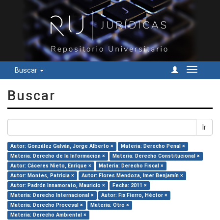
Buscar
Cambiar
navegac
Buscar
Ir
Autor: González Galván, Jorge Alberto ×
Materia: Derecho Penal ×
Materia: Derecho de la Información ×
Materia: Derecho Constitucional ×
Autor: Cáceres Nieto, Enrique ×
Materia: Derecho Fiscal ×
Autor: Montes, Patricia ×
Autor: Flores Mendoza, Imer Benjamín ×
Autor: Padrón Innamorato, Mauricio ×
Fecha: 2011 ×
Materia: Derecho Internacional ×
Autor: Fix Fierro, Héctor ×
Materia: Derecho Procesal ×
Materia: Otro ×
Materia: Derecho Ambiental ×