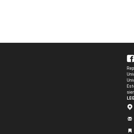
Rep
Uni
Uni
Est
sie
LEG