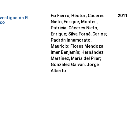
Fix Fierro, Héctor
;
Cáceres
2011
nvestigación El
Nieto, Enrique
;
Montes,
ico
Patricia
;
Cáceres Nieto,
Enrique
;
Silva Forné, Carlos
;
Padrón Innamorato,
Mauricio
;
Flores Mendoza,
Imer Benjamín
;
Hernández
Martínez, María del Pilar
;
González Galván, Jorge
Alberto