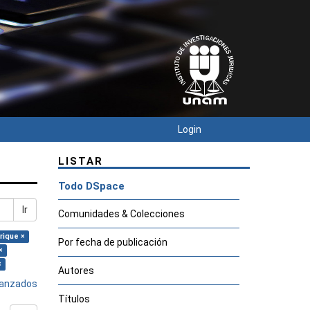
Login
LISTAR
Todo DSpace
Ir
Comunidades & Colecciones
rique ×
Por fecha de publicación
×
×
Autores
avanzados
Títulos