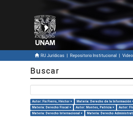
RU Jurídicas
Repositorio Institucional
Video
Buscar
Autor: Fix Fierro, Héctor ×
Materia: Derecho de la Información 
Materia: Derecho Fiscal ×
Autor: Montes, Patricia ×
Autor: F
Materia: Derecho Internacional ×
Materia: Derecho Administrat