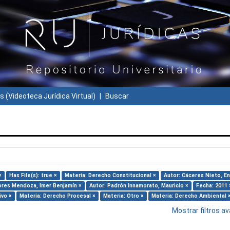
s (Videoteca Jurídica Virtual)
Buscar
×
Has File(s): true ×
Materia: Derecho Constitucional ×
Autor: Cáceres Nieto, En
lores Mendoza, Imer Benjamín ×
Autor: Padrón Innamorato, Mauricio ×
Fecha: 2011 
ivo ×
Materia: Derecho Procesal ×
Materia: Otro ×
Materia: Derecho Ambiental 
Mostrar filtros 